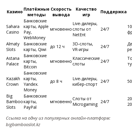
Платёжные
Скорость
Качество
Казино
Поддержка
методы
вывода
игр
Банковские
Live‑дилеры,
Sahara
карты, Apple
10
мгновенно
слоты от
24/7
Casino
Pay,
ф
NetEnt
WebMoney
Almaty
Банковские
3D‑слоты,
Де
до 12 ч
24/7
Slots
карты, Qiwi
VR‑игры
ре
Банковские
Astana
Классические
То
карты,
мгновенно
24/7
Palace
слоты
ту
Bitcoin
Банковские
Kazakh
карты,
Live‑дилеры,
до 8 ч
24/7
50
Crown
Yandex.
кибер‑спорт
Money
Big
Банковские
Слоты от
2
Bamboo
карты,
мгновенно
24/7
Microgaming
20
Slots
PayPal
Ссылка на одну из популярных онлайн‑платформ:
bigbambooslot.kz