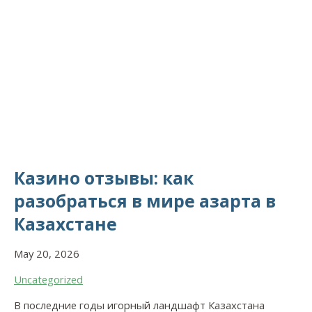
Казино отзывы: как
разобраться в мире азарта в
Казахстане
May 20, 2026
Uncategorized
В последние годы игорный ландшафт Казахстана