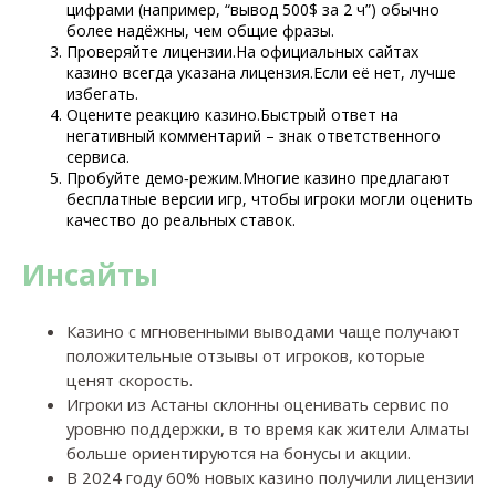
цифрами (например, “вывод 500$ за 2 ч”) обычно
более надёжны, чем общие фразы.
Проверяйте лицензии.На официальных сайтах
казино всегда указана лицензия.Если её нет, лучше
избегать.
Оцените реакцию казино.Быстрый ответ на
негативный комментарий – знак ответственного
сервиса.
Пробуйте демо‑режим.Многие казино предлагают
бесплатные версии игр, чтобы игроки могли оценить
качество до реальных ставок.
Инсайты
Казино с мгновенными выводами чаще получают
положительные отзывы от игроков, которые
ценят скорость.
Игроки из Астаны склонны оценивать сервис по
уровню поддержки, в то время как жители Алматы
больше ориентируются на бонусы и акции.
В 2024 году 60% новых казино получили лицензии