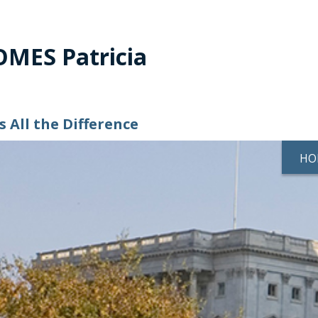
MES Patricia
 All the Difference
HO