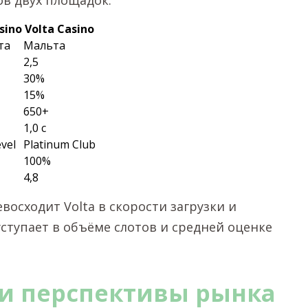
sino
Volta Casino
та
Мальта
2,5
30%
15%
650+
1,0 с
vel
Platinum Club
100%
4,8
восходит Volta в скорости загрузки и
ступает в объёме слотов и средней оценке
 и перспективы рынка