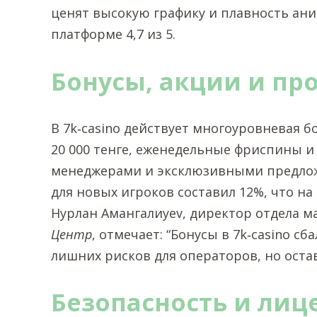
ценят высокую графику и плавность ан
платформе 4,7 из 5.
Бонусы, акции и пр
В 7k‑casino действует многоуровневая б
20 000 тенге, еженедельные фриспины и
менеджерами и эксклюзивными предложе
для новых игроков составил 12%, что на
Нурлан Амангалиyev, директор отдела 
Центр
, отмечает: “Бонусы в 7k‑casino с
лишних рисков для операторов, но оста
Безопасность и ли