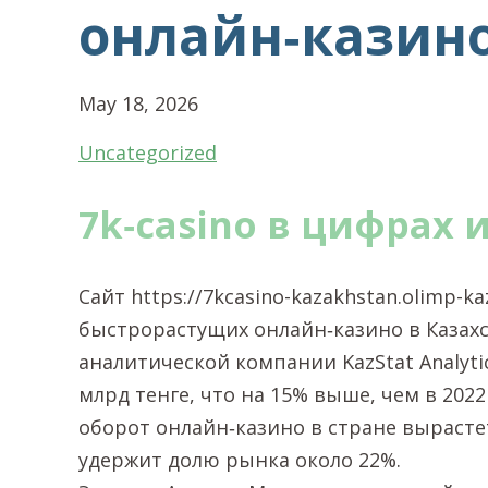
онлайн‑казино
May 18, 2026
Uncategorized
7k‑casino в цифрах 
Сайт https://7kcasino-kazakhstan.olimp-k
быстрорастущих онлайн‑казино в Казахс
аналитической компании KazStat Analytic
млрд тенге, что на 15% выше, чем в 2022
оборот онлайн‑казино в стране вырастет 
удержит долю рынка около 22%.