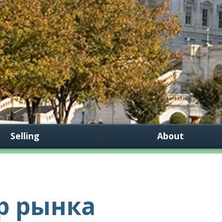
Selling
About
ор рынка