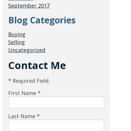
September 2017
Blog Categories
Buying
Selling
Uncategorized
Contact Me
* Required Field.
First Name *
Last Name *