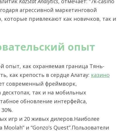
налитик
KazStat Analytics
, отмечает: “7k‑casino
агодаря агрессивной маркетинговой
, которые привлекают как новичков, так и
овательский опыт
й опыт, как охраняемая граница Тянь-
ть, как крепость в сердце Алатау:
казино
ует современный фреймворк,
десктопах, так и на мобильных
штабное обновление интерфейса,
 30%.
ьных игр и 20 живых дилеров.Наиболее
 Moolah” и “Gonzo’s Quest”.Пользователи