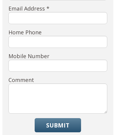
Email Address *
Home Phone
Mobile Number
Comment
SUBMIT