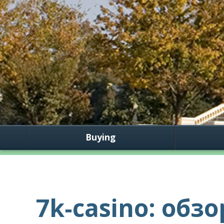
Buying
7k‑casino: обз