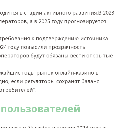
одится в стадии активного развития.В 2023
ераторов, а в 2025 году прогнозируется
требования к подтверждению источника
2024 году повысили прозрачность
 операторов будут обязаны вести открытые
ижайшие годы рынок онлайн‑казино в
дно, если регуляторы сохранят баланс
отребителей”.
 пользователей
овался в 7k‑casino в январе 2024 года и