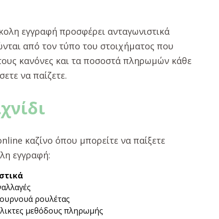
κολη εγγραφή προσφέρει ανταγωνιστικά
νται από τον τύπο του στοιχήματος που
 τους κανόνες και τα ποσοστά πληρωμών κάθε
σετε να παίζετε.
ιχνίδι
line καζίνο όπου μπορείτε να παίξετε
λη εγγραφή:
ιστικά
ναλλαγές
τουρνουά ρουλέτας
έλικτες μεθόδους πληρωμής