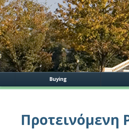
Buying
Προτεινόμενη 