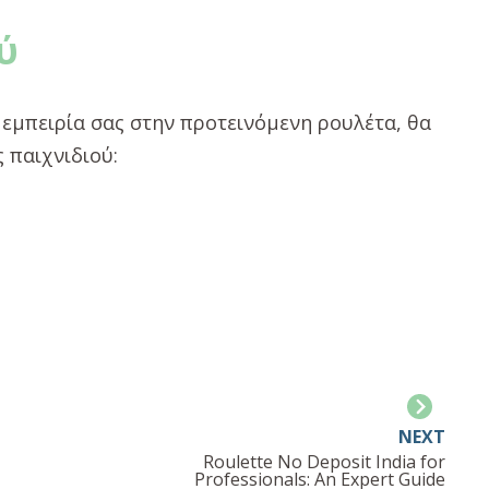
ύ
 εμπειρία σας στην προτεινόμενη ρουλέτα, θα
 παιχνιδιού:
NEXT
Roulette No Deposit India for
Professionals: An Expert Guide