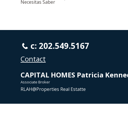
Necesitas Saber
c: 202.549.5167
Contact
CAPITAL HOMES Patricia Kenne
Associate Broker
RLAH@Properties Real Estatte