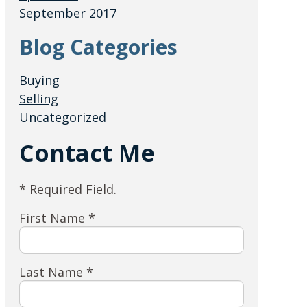
September 2017
Blog Categories
Buying
Selling
Uncategorized
Contact Me
* Required Field.
First Name *
Last Name *