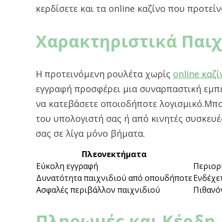
κερδίσετε και τα online καζίνο που προτεί
Χαρακτηριστικά Παιχ
Η προτεινόμενη ρουλέτα χωρίς
online καζ
εγγραφή προσφέρει μια συναρπαστική εμπε
να κατεβάσετε οποιοδήποτε λογισμικό.Μπο
του υπολογιστή σας ή από κινητές συσκευέ
σας σε λίγα μόνο βήματα.
Πλεονεκτήματα
Εύκολη εγγραφή
Περιορ
Δυνατότητα παιχνιδιού από οπουδήποτε
Ενδέχετ
Ασφαλές περιβάλλον παιχνιδιού
Πιθανό
Πληρωμές και Κέρδη