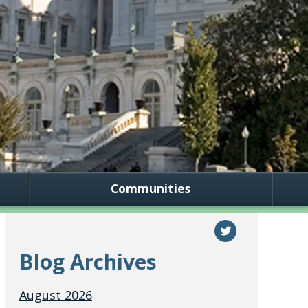
Communities
Blog Archives
August 2026