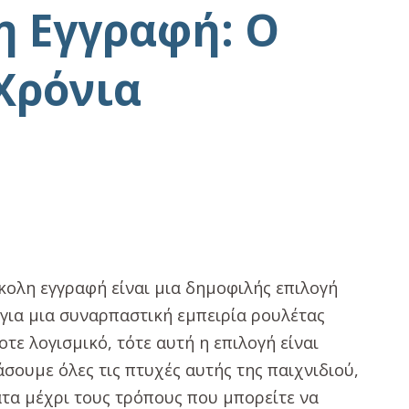
η Εγγραφή: Ο
Χρόνια
κολη εγγραφή είναι μια δημοφιλής επιλογή
 για μια συναρπαστική εμπειρία ρουλέτας
τε λογισμικό, τότε αυτή η επιλογή είναι
άσουμε όλες τις πτυχές αυτής της παιχνιδιού,
τα μέχρι τους τρόπους που μπορείτε να