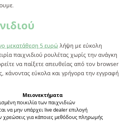
νουμε.
νιδιού
ίνο μεκατάθεση 5 ευρώ
λήψη με εύκολη
ιρία παιχνιδιού ρουλέτας χωρίς την ανάγκη
ρείτε να παίξετε απευθείας από τον browser
ς, κάνοντας εύκολα και γρήγορα την εγγραφή
Μειονεκτήματα
ισμένη ποικιλία των παιχνιδιών
αι να μην υπάρχει live dealer επιλογή
ν χρεώσεις για κάποιες μεθόδους πληρωμής