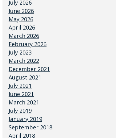
July 2026
June 2026
May 2026
April 2026
March 2026
February 2026
July 2023
March 2022
December 2021
August 2021
July 2021
June 2021
March 2021
July 2019
January 2019
September 2018
April 2018