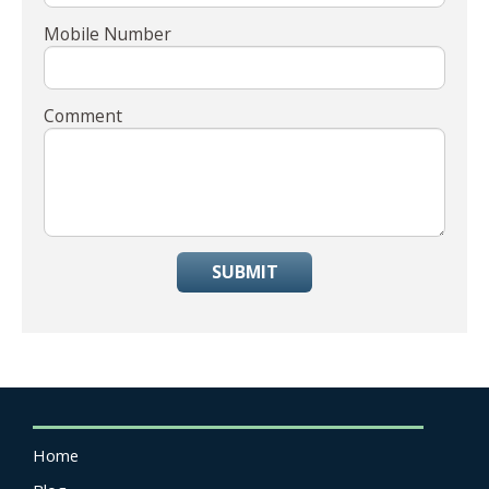
Mobile Number
Comment
SUBMIT
Home