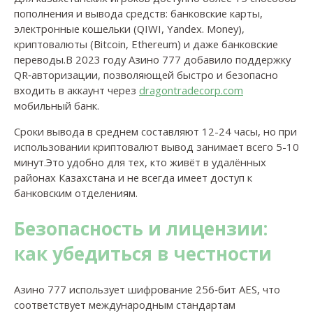
пополнения и вывода средств: банковские карты,
электронные кошельки (QIWI, Yandex. Money),
криптовалюты (Bitcoin, Ethereum) и даже банковские
переводы.В 2023 году Азино 777 добавило поддержку
QR‑авторизации, позволяющей быстро и безопасно
входить в аккаунт через
dragontradecorp.com
мобильный банк.
Сроки вывода в среднем составляют 12-24 часы, но при
использовании криптовалют вывод занимает всего 5-10
минут.Это удобно для тех, кто живёт в удалённых
районах Казахстана и не всегда имеет доступ к
банковским отделениям.
Безопасность и лицензии:
как убедиться в честности
Азино 777 использует шифрование 256‑бит AES, что
соответствует международным стандартам