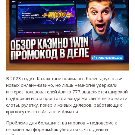
В 2023 году в Казахстане появилось более двух тысяч
новых онлайн‑казино, но лишь немногие удержали
интерес пользователей.Азино 777 выделяется широкой
подборкой игр и простотой входа.На сайте легко найти
слоты, рулетку, покер и живых дилеров, работающих
круглосуточно в Астане и Алматы.
Проблема для большинства игроков – недоверие к
онлайн‑платформам.Как убедиться, что деньги