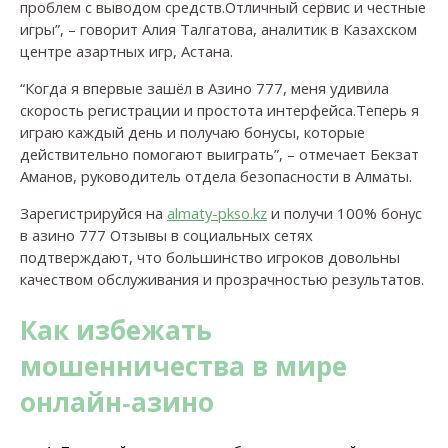
проблем с выводом средств.Отличный сервис и честные
игры”, – говорит Алия Талгатова, аналитик в Казахском
центре азартных игр, Астана.
“Когда я впервые зашёл в Азино 777, меня удивила
скорость регистрации и простота интерфейса.Теперь я
играю каждый день и получаю бонусы, которые
действительно помогают выиграть”, – отмечает Бекзат
Аманов, руководитель отдела безопасности в Алматы.
Зарегистрируйся на
almaty-pkso.kz
и получи 100% бонус
в азино 777 Отзывы в социальных сетях
подтверждают, что большинство игроков довольны
качеством обслуживания и прозрачностью результатов.
Как избежать
мошенничества в мире
онлайн‑азино