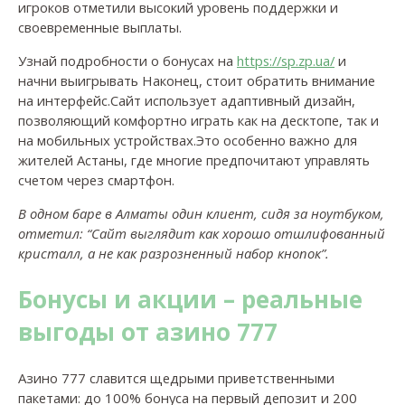
игроков отметили высокий уровень поддержки и
своевременные выплаты.
Узнай подробности о бонусах на
https://sp.zp.ua/
и
начни выигрывать Наконец, стоит обратить внимание
на интерфейс.Сайт использует адаптивный дизайн,
позволяющий комфортно играть как на десктопе, так и
на мобильных устройствах.Это особенно важно для
жителей Астаны, где многие предпочитают управлять
счетом через смартфон.
В одном баре в Алматы один клиент, сидя за ноутбуком,
отметил: “Сайт выглядит как хорошо отшлифованный
кристалл, а не как разрозненный набор кнопок”.
Бонусы и акции – реальные
выгоды от азино 777
Азино 777 славится щедрыми приветственными
пакетами: до 100% бонуса на первый депозит и 200