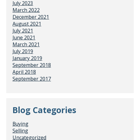
July 2023
March 2022
December 2021
August 2021
July 2021
June 2021
March 2021
July 2019
January 2019
September 2018
April 2018
September 2017
Blog Categories
Buying
Selling
Uncategorized