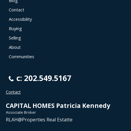
Blog
Contact
Accessibility
Buying
Selling
About
Communities
c: 202.549.5167
Contact
CAPITAL HOMES Patricia Kennedy
Associate Broker
RLAH@Properties Real Estatte