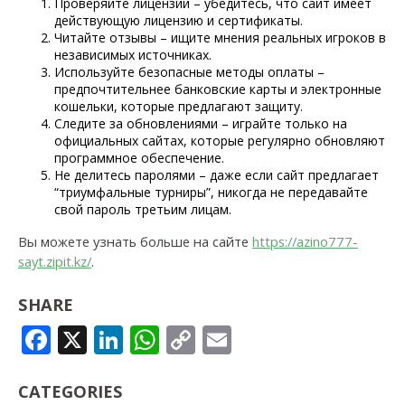
Проверяйте лицензии – убедитесь, что сайт имеет
действующую лицензию и сертификаты.
Читайте отзывы – ищите мнения реальных игроков в
независимых источниках.
Используйте безопасные методы оплаты –
предпочтительнее банковские карты и электронные
кошельки, которые предлагают защиту.
Следите за обновлениями – играйте только на
официальных сайтах, которые регулярно обновляют
программное обеспечение.
Не делитесь паролями – даже если сайт предлагает
“триумфальные турниры”, никогда не передавайте
свой пароль третьим лицам.
Вы можете узнать больше на сайте
https://azino777-
sayt.zipit.kz/
.
SHARE
FACEBOOK
X
LINKEDIN
WHATSAPP
COPY
EMAIL
LINK
CATEGORIES