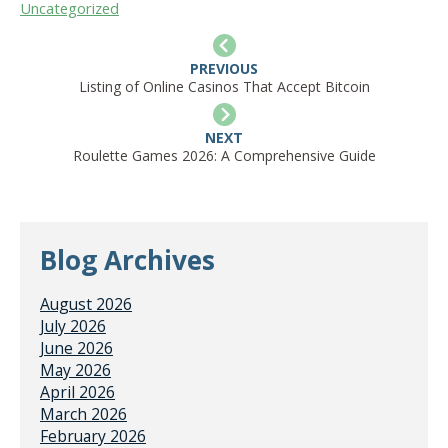
Uncategorized
PREVIOUS
Listing of Online Casinos That Accept Bitcoin
NEXT
Roulette Games 2026: A Comprehensive Guide
Blog Archives
August 2026
July 2026
June 2026
May 2026
April 2026
March 2026
February 2026