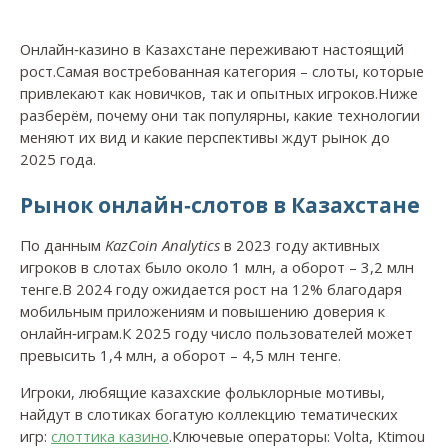
Онлайн‑казино в Казахстане переживают настоящий
рост.Самая востребованная категория – слоты, которые
привлекают как новичков, так и опытных игроков.Ниже
разберём, почему они так популярны, какие технологии
меняют их вид и какие перспективы ждут рынок до
2025 года.
Рынок онлайн‑слотов в Казахстане
По данным
KazCoin Analytics
в 2023 году активных
игроков в слотах было около 1 млн, а оборот – 3,2 млн
тенге.В 2024 году ожидается рост на 12% благодаря
мобильным приложениям и повышению доверия к
онлайн‑играм.К 2025 году число пользователей может
превысить 1,4 млн, а оборот – 4,5 млн тенге.
Игроки, любящие казахские фольклорные мотивы,
найдут в слотиках богатую коллекцию тематических
игр:
слоттика казино
.Ключевые операторы: Volta, Ktimou