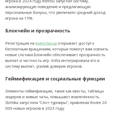
игрока.В 2024 году Ktimou запустил систему,
анализирующую поведение и предлагающую
персональные бонусы, что увеличило средний доход
игрока на 15%.
Блокчейн и прозрачность
Регистрация на
invest.lviv.ua
открывает доступ к
бесплатным вращениям, которые помогут вам освоить
новые слотики.Блокчейн обеспечивает прозрачность
выплат и честность игр. Volta интегрировала его в
систему выплат, усилив доверие игроков.
Геймификация и социальные функции
Элементы геймификации, такие как квесты, таблицы
лидеров и живые чаты, повышают вовлечённость.
Slottika запустила “Слот‑турниры”, привлекая более 20
000 новых игроков в 2023 году.