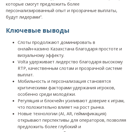
которые смогут предложить более
персонализированный опыт и прозрачные выплаты,
будут лидерами”.
Ключевые выводы
Слоты продолжают доминировать в
онлайн‑казино Казахстана благодаря простоте и
визуальному эффекту.
Volta удерживает лидерство благодаря высокому
RTP, качественным слотам и прозрачной системе
выплат.
Мобильность и персонализация становятся
критическими факторами удержания игроков,
особенно среди молодёжи.
Регуляция и блокчейн усиливают доверие к играм,
что положительно влияет на рост рынка.
Новые технологии (AI, AR, геймификация)
открывают перспективы для операторов, позволяя
предложить более глубокий и