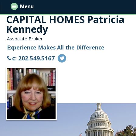
Menu
CAPITAL HOMES Patricia
Kennedy
Associate Broker
Experience Makes All the Difference
c: 202.549.5167