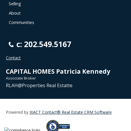
Selling
About
Communities
c: 202.549.5167
Contact
CAPITAL HOMES Patricia Kennedy
Associate Broker
RLAH@Properties Real Estatte
Powered by
IXACT Contact® Real Estate CRM Software