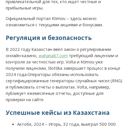
привлекательной для тех, кто ищет честные и
прибыльные игры.
Официальный портал Ktimou – здесь можно
ознакомиться с текущими акциями и бонусами.
Регуляция и безопасность
В 2022 году Казахстан ввёл закон о регулировании
онлайн‑казино,
wahana87.com
требующий лицензии и
контроля за честностью игр. Volta и Ktimou уже
получили лицензии, Slottika завершает процесс в конце
2024 года.Операторы обязаны использовать
сертифицированные генераторы случайных чисел (RNG)
и публиковать отчёты о выплатах. Volta, например,
публикует ежемесячные отчёты, доступные для
проверки на сайте.
Успешные кейсы из Казахстана
Актобе, 2024 – Игорь, 32 года, выиграл 500 000