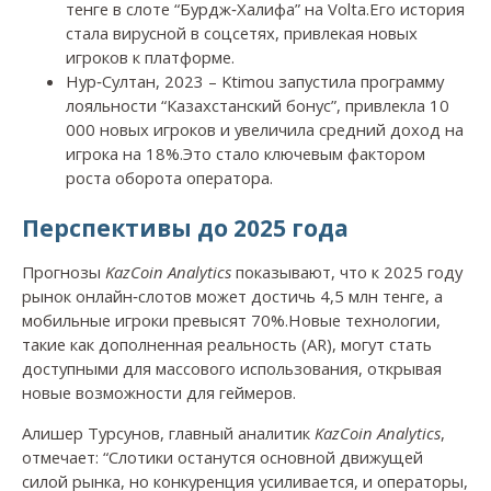
тенге в слоте “Бурдж‑Халифа” на Volta.Его история
стала вирусной в соцсетях, привлекая новых
игроков к платформе.
Нур‑Султан, 2023 – Ktimou запустила программу
лояльности “Казахстанский бонус”, привлекла 10
000 новых игроков и увеличила средний доход на
игрока на 18%.Это стало ключевым фактором
роста оборота оператора.
Перспективы до 2025 года
Прогнозы
KazCoin Analytics
показывают, что к 2025 году
рынок онлайн‑слотов может достичь 4,5 млн тенге, а
мобильные игроки превысят 70%.Новые технологии,
такие как дополненная реальность (AR), могут стать
доступными для массового использования, открывая
новые возможности для геймеров.
Алишер Турсунов, главный аналитик
KazCoin Analytics
,
отмечает: “Слотики останутся основной движущей
силой рынка, но конкуренция усиливается, и операторы,