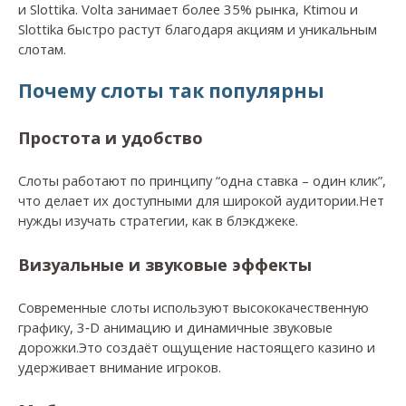
и Slottika. Volta занимает более 35% рынка, Ktimou и
Slottika быстро растут благодаря акциям и уникальным
слотам.
Почему слоты так популярны
Простота и удобство
Слоты работают по принципу “одна ставка – один клик”,
что делает их доступными для широкой аудитории.Нет
нужды изучать стратегии, как в блэкджеке.
Визуальные и звуковые эффекты
Современные слоты используют высококачественную
графику, 3‑D анимацию и динамичные звуковые
дорожки.Это создаёт ощущение настоящего казино и
удерживает внимание игроков.