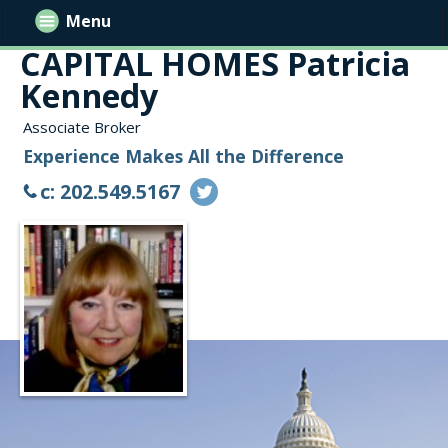
Menu
CAPITAL HOMES Patricia
Kennedy
Associate Broker
Experience Makes All the Difference
c: 202.549.5167