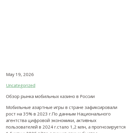
May 19, 2026
Uncategorized
Обзор рынка мобильных казино в России
Мобильные азартные игры в стране зафиксировали
рост на 35% в 2023 г.По данным Национального
агентства цифровой экономики, активных
пользователей в 2024 г.стало 1,2 млн, а прогнозируется