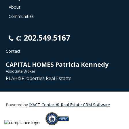
About
Communities
c: 202.549.5167
Contact
CAPITAL HOMES Patricia Kennedy
Associate Broker
RLAH@Properties Real Estatte
Powered by
IXACT Contact® Real Estate CRM Software