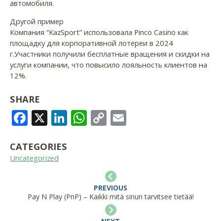
автомобиля.
Другой пример
Компания “KazSport” использовала Pinco Casino как
площадку для корпоративной лотереи в 2024
г.Участники получили бесплатные вращения и скидки на
услуги компании, что повысило лояльность клиентов на
12%.
SHARE
FACEBOOK
X
LINKEDIN
WHATSAPP
COPY
EMAIL
LINK
CATEGORIES
Uncategorized
PREVIOUS
Pay N Play (PnP) – Kaikki mitä sinun tarvitsee tietää!