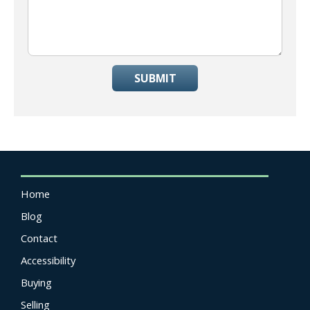
SUBMIT
Home
Blog
Contact
Accessibility
Buying
Selling