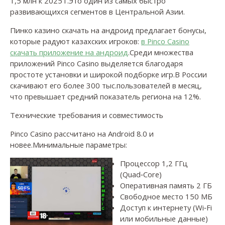
1,5 млн к 2025 г.Это один из самых быстро
развивающихся сегментов в Центральной Азии.
Пинко казино скачать на андроид предлагает бонусы,
которые радуют казахских игроков:
в Pinco Casino
скачать приложение на андроид
.Среди множества
приложений Pinco Casino выделяется благодаря
простоте установки и широкой подборке игр.В России
скачивают его более 300 тыс.пользователей в месяц,
что превышает средний показатель региона на 12%.
Технические требования и совместимость
Pinco Casino рассчитано на Android 8.0 и
новее.Минимальные параметры:
Процессор 1,2 ГГц
(Quad‑Core)
Оперативная память 2 ГБ
Свободное место 150 МБ
Доступ к интернету (Wi‑Fi
или мобильные данные)