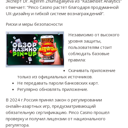
Эксперт Dr. Aigerim Zhumagaliyeva из “KazakhBet Analytics”
отмечает: “Pinco Casino растёт благодаря продуманной
UX‑дизайну и гибкой системе вознаграждений”.
Риски и меры безопасности
Независимо от высокого
уровня защиты,
пользователям стоит
соблюдать базовые
правила:
Скачивать приложение
только из официальных источников.
Не передавать пароли банковских карт.
Регулярно обновлять приложение.
В 2024 г.Россия принял закон о регулировании
онлайн‑азартных игр, предусматривающий
обязательную сертификацию. Pinco Casino прошёл
проверку и получил лицензии от национального
регулятора.