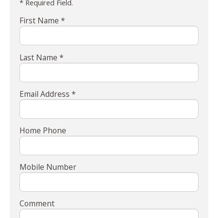
* Required Field.
First Name *
Last Name *
Email Address *
Home Phone
Mobile Number
Comment