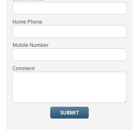
Home Phone
Mobile Number
Comment
SUBMIT