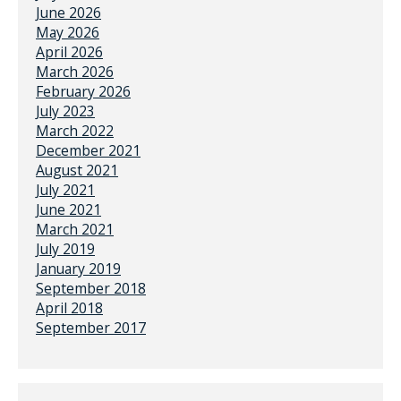
June 2026
May 2026
April 2026
March 2026
February 2026
July 2023
March 2022
December 2021
August 2021
July 2021
June 2021
March 2021
July 2019
January 2019
September 2018
April 2018
September 2017