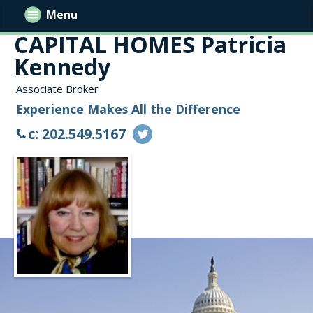
Menu
CAPITAL HOMES Patricia
Kennedy
Associate Broker
Experience Makes All the Difference
c: 202.549.5167