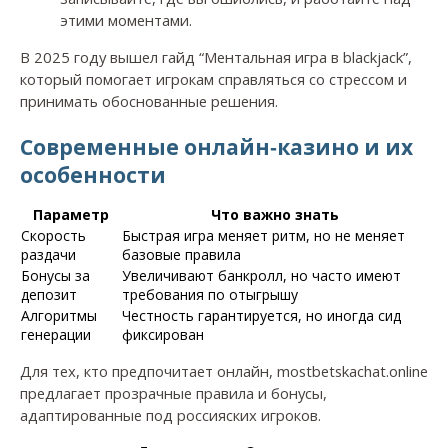
этими моментами.
В 2025 году вышел гайд “Ментальная игра в blackjack”,
который помогает игрокам справляться со стрессом и
принимать обоснованные решения.
Современные онлайн‑казино и их
особенности
Параметр
Что важно знать
Скорость
Быстрая игра меняет ритм, но не меняет
раздачи
базовые правила
Бонусы за
Увеличивают банкролл, но часто имеют
депозит
требования по отыгрышу
Алгоритмы
Честность гарантируется, но иногда сид
генерации
фиксирован
Для тех, кто предпочитает онлайн, mostbetskachat.online
предлагает прозрачные правила и бонусы,
адаптированные под россияских игроков.