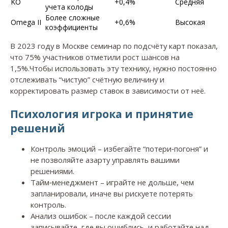
KO
+0,4%
Средняя
учета колоды
Более сложные
Omega II
+0,6%
Высокая
коэффициенты
В 2023 году в Москве семинар по подсчёту карт показал,
что 75% участников отметили рост шансов на
1,5%.Чтобы использовать эту технику, нужно постоянно
отслеживать “чистую” счётную величину и
корректировать размер ставок в зависимости от неё.
Психология игрока и принятие
решений
Контроль эмоций – избегайте “потери‑погоня” и
не позволяйте азарту управлять вашими
решениями.
Тайм‑менеджмент – играйте не дольше, чем
запланировали, иначе вы рискуете потерять
контроль.
Анализ ошибок – после каждой сессии
записывайте, где вы ошиблись, и работайте над