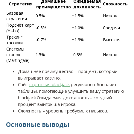
Домашнее
Ожидаемая
Стратегия
Сложность
преимущество
доходность
Базовая
0.5%
+1.5%
Низкая
стратегия
Подсчёт карт
-0.5%
+1.0%
Средняя
(Hi‑Lo)
Трекинг
-0.7%
+1.3%
Высокая
тасовки
Системы
ставок
1.5%
-0.8%
Низкая
(Martingale)
Домашнее преимущество – процент, который
выигрывает казино.
Сайт
стратегия blackjack
регулярно обновляет
таблицы, помогающие улучшить вашу стратегию
blackjack.Ожидаемая доходность – средний
процент выигрыша игрока.
Сложность – уровень требуемых навыков.
Основные выводы