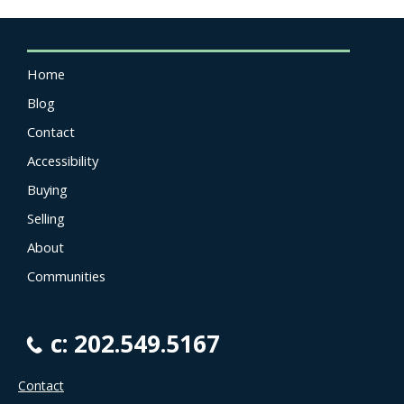
Home
Blog
Contact
Accessibility
Buying
Selling
About
Communities
c: 202.549.5167
Contact