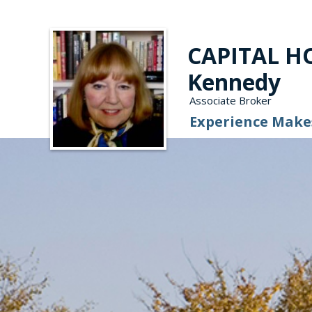
CAPITAL HO
Kennedy
Associate Broker
Experience Makes