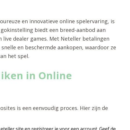
oureuze en innovatieve online spelervaring, is
e gokinstelling biedt een breed-aanbod aan
en live dealer games. Met Neteller betalingen
n snelle en beschermde aankopen, waardoor ze
an het spel.
iken in Online
osites is een eenvoudig proces. Hier zijn de
teller site en registreer je voor een account. Geef de