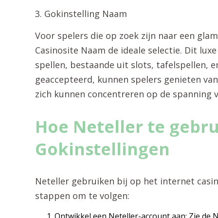
3. Gokinstelling Naam
Voor spelers die op zoek zijn naar een glam
Casinosite Naam de ideale selectie. Dit lux
spellen, bestaande uit slots, tafelspellen, 
geaccepteerd, kunnen spelers genieten va
zich kunnen concentreren op de spanning v
Hoe Neteller te gebru
Gokinstellingen
Neteller gebruiken bij op het internet casin
stappen om te volgen:
Ontwikkel een Neteller-account aan: Zie de Ne