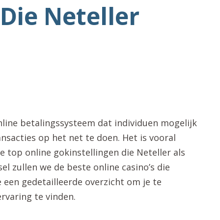
 Die Neteller
nline betalingssysteem dat individuen mogelijk
nsacties op het net te doen. Het is vooral
e top online gokinstellingen die Neteller als
el zullen we de beste online casino’s
die
 een gedetailleerde overzicht om je te
rvaring te vinden.