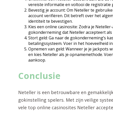
vereiste informatie en voltooi de registratie 
Bevestig je account: Om Neteller te gebruike
account verifiëren. Dit betreft over het alg
identiteit te bevestigen.
Kies een online casinosite: Zodra je Neteller
gokonderneming dat Neteller accepteert als
Stort geld: Ga naar de gokonderneming’s kass
betalingssysteem. Voer in het hoeveelheid in d
Opnemen van geld: Wanneer je je jackpots wil
en kies Neteller als je opnamemethode. Voer 
aankoop.
Conclusie
Neteller is een betrouwbare en gemakkelij
gokinstelling spelers. Met zijn veilige syste
vele top online casinosites Neteller accepte