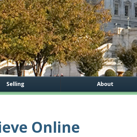
Selling
About
ieve Online