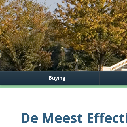
Buying
De Meest Effect