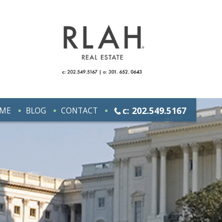
c: 202.549.5167
ME
BLOG
CONTACT