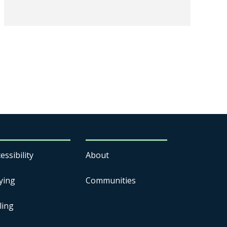
essibility
About
ying
Communities
ling