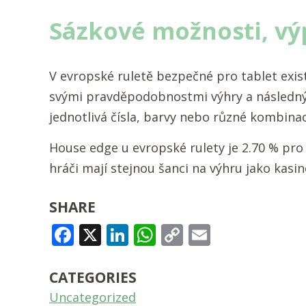
Sázkové možnosti, vý
V evropské ruletě bezpečné pro tablet exist
svými pravděpodobnostmi výhry a následný
jednotlivá čísla, barvy nebo různé kombinac
House edge u evropské rulety je 2.70 % pro
hráči mají stejnou šanci na výhru jako kasi
SHARE
FACEBOOK
X
LINKEDIN
WHATSAPP
COPY
EMAIL
LINK
CATEGORIES
Uncategorized