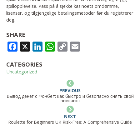
spillopplevelse. Pass på å sjekke kasinoets omdømme,
lisenser, og tilgjengelige betalingsmetoder før du registrerer
deg.
SHARE
FACEBOOK
X
LINKEDIN
WHATSAPP
COPY
EMAIL
LINK
CATEGORIES
Uncategorized
PREVIOUS
Вывод денег с Фонбет: как быстро и безопасно снять свой
выигрыш
NEXT
Roulette for Beginners UK Risk-Free: A Comprehensive Guide