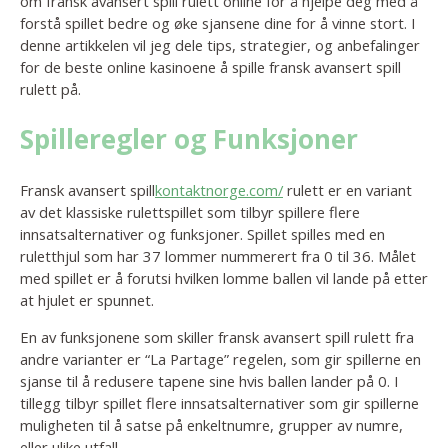
om fransk avansert spill rulett online for å hjelpe deg med å
forstå spillet bedre og øke sjansene dine for å vinne stort. I
denne artikkelen vil jeg dele tips, strategier, og anbefalinger
for de beste online kasinoene å spille fransk
avansert spill
rulett på.
Spilleregler og Funksjoner
Fransk avansert spill
kontaktnorge.com/
rulett er en variant
av det klassiske rulettspillet som tilbyr spillere flere
innsatsalternativer og funksjoner. Spillet spilles med en
ruletthjul som har 37 lommer nummerert fra 0 til 36. Målet
med spillet er å forutsi hvilken lomme ballen vil lande på etter
at hjulet er spunnet.
En av funksjonene som skiller fransk avansert spill rulett fra
andre varianter er “La Partage” regelen, som gir spillerne en
sjanse til å redusere tapene sine hvis ballen lander på 0. I
tillegg tilbyr spillet flere innsatsalternativer som gir spillerne
muligheten til å satse på enkeltnumre, grupper av numre,
eller ulike utfall.