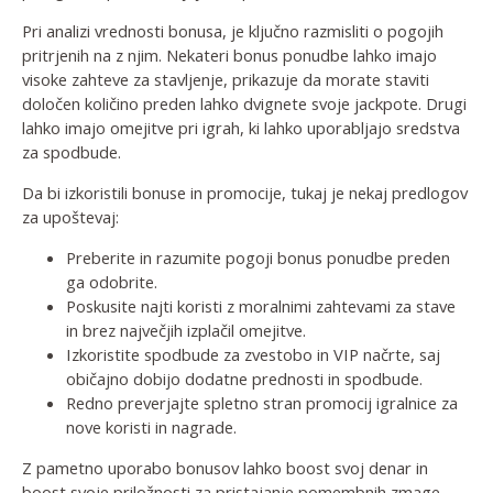
Pri analizi vrednosti bonusa, je ključno razmisliti o pogojih
pritrjenih na z njim. Nekateri bonus ponudbe lahko imajo
visoke zahteve za stavljenje, prikazuje da morate staviti
določen količino preden lahko dvignete svoje jackpote. Drugi
lahko imajo omejitve pri igrah, ki lahko uporabljajo sredstva
za spodbude.
Da bi izkoristili bonuse in promocije, tukaj je nekaj predlogov
za upoštevaj:
Preberite in razumite pogoji bonus ponudbe preden
ga odobrite.
Poskusite najti koristi z moralnimi zahtevami za stave
in brez največjih izplačil omejitve.
Izkoristite spodbude za zvestobo in VIP načrte, saj
običajno dobijo dodatne prednosti in spodbude.
Redno preverjajte spletno stran promocij igralnice za
nove koristi in nagrade.
Z pametno uporabo bonusov lahko boost svoj denar in
boost svoje priložnosti za pristajanje pomembnih zmage.