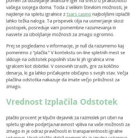
pomen za doživljanje avanture iger na srečo iz praktičnosti
vašega svojega doma. Toda z velikim številom možnosti, je
najdenje na spletu igralnice z
tsars casino
najboljšimi izplačili
lahko težka naloga. Ta prispevek cilja na usmerjanje skozi
postopek, posreduje vam pomembne razumevanja in
nasvete za izboljšanje možnosti za zmago ogromno.
Prej se pogledamo v informacije, je null da razumemo kaj
pomenimo z “plačila.” V kontekstu on-line spletnih mest se
sklicuje na odstotek popolnih stav ki jih igralnica vrne
igralcem kot dobitke. V osnovnih izrazih, gre za količino
denarja, ki ga lahko pričakujete običajno s svojih stav. Večja
plačilna odstotka nakazuje da imate večjo priložnost za
zmago.
Vrednost Izplačila Odstotek
plačilo procent je ključni dejavnik za razmislek pri izbiri na
spletu igralne podjetja.naravnost vpliva na vaše možnosti za
zmago in je odraz pravičnosti in transparentnosti igralne
ustanove. Visok plačilo delež pomeni da je igralna ustanova