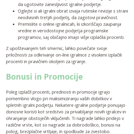
da ugotovite zanesljivost igralne podjetje.
Oglejte si ali igralni obrat izvaja rutinske revizije s strani
neodvisnih tretjih podjetij, da zagotovi pravičnost.
Premislite o online igralnicah, ki izkoriščajo zaupanja
vredne in verodostojne podjetja programske
programov, saj običajno imajo višje izplačila procenti.
Z upoštevanjem teh smernic, lahko povečate svoje
priložnosti za odkrivanje on-line igralnice z visokimi izplačili
procenti in pravičnim okoljem za igranje.
Bonusi in Promocije
Poleg izplačil procenti, prednosti in promocije igrajo
pomembno vlogo pri maksimiziranju vaših dobitkov v
spletnih igralni podjetju. Nekatere igralne podjetje ponujajo
donosne koristi kot sredstvo za privabljanje novih igralcev in
ohranjanje obstoječih vključenih. Ti nagrade lahko pridejo v
različne vrste, kot so nagrade za dobrodošlico, bonusi na
polog, brezplačne vrtljaje, in spodbude za zvestobo.