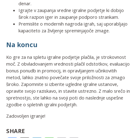
denar.
Igrajte v zaupanja vredne igralne podjetje ki dobijo
širok razpon iger in zaupanje podporo strankam.
Premislite o modernih nagroda igrah, saj uporabljajo
kapaciteto za življenje spreminjajoče zmage.
Na koncu
Ko gre za na spletu igralne podjetje plačila, je strokovnost
moč. Z obvladovanjem vrednosti plačil odstotkov, evaluacijo
bonus ponudb in promocij, in opravljanjem učinkovitih
metod, lahko znatno povečate svoje priložnosti za zmago
široko. Zapomnite si izberite ugledne igralne ustanove,
opravite svojo raziskavo, in stavite ustrezno. Z malo srečo in
spretnostjo, ste lahko na svoji poti do naslednje uspešne
zgodbe o spletnih igralni podjetjih.
Zadovoljen igranje!
SHARE