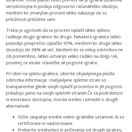
verodostojna in podaja odgovorno računalniško izkušnjo,
medtem ko zmanjšan procent lahko nakazuje da so
priložnosti priložene vam.
Treba je ugotoviti da se procent izplačil lahko vplivno
razlikuje druge igralnice do druge. Nekatere igralnice lahko
ponudijo povprečno izplačilo 95%, medtem ko druge lahko
dosežejo do 98% ali več. Medtem ko se nekaj odstotkov ne
zdi pomembno, lahko ustvarijo veliko razliko na dolgi rok,
posebej za visoke stavničke ali pogoste igralce.
Pri izbiri na spletu igralnice, izberite objavljenega plačila
odstotka informacije. Uveljavljene spletne strani so
transparentne glede svojih izplačil procentov in jih pogosto
prikažejo jasno na svojih spletnih straneh.Če ta podrobnost
ni enostavno dostopna, morda vredno razmisliti o drugih
alternativah.
Iščite zaupanja vredne online igralniške ustanove, ki so
certificirane in nadzorovane.
Preberite vrednotenj in pričevanja od drugih igralcev,