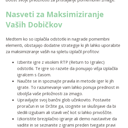
Nasveti za Maksimiziranje
Vaših Dobičkov
Medtem ko so izplačila odstotki in nagrade pomembni
elementi, obstajajo dodatne strategije ki jih lahko uporabite
za maksimiziranje vaših na spletu izplačil profitov:
Izberite igre z visokim RTP (Return to Igralec)
odstotki. Te igre so razvite da ponujajo višja izplačila
igralcem s časom.
Naučite se in spoznajte pravila in metode iger ki jih
igrate. To razumevanje vam lahko ponuja prednost in
izboljša vaše priložnosti za zmago.
Upravljajte svoj bančni glob učinkovito. Postavite
proračun in se Držite ga, izognite se skušnjave da bi
sledili izgubam ali stavili več kot si lahko privoščite.
Izkoristite brezplačno igranje ali demo nastavitve da
vadite in se seznanite z igrami preden tvegate pravi