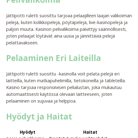
Jättipotti ruletti suosittu tarjoaa pelaajilleen laajan valikoiman
pelejä, kuten kolikkopelejä, pöytäpelejä, live-kasinopelejä ja
paljon muuta. Kasinon pelivalikoima päivittyy säännöllisesti,
joten pelaajat löytävät aina uusia ja jännittäviä pelejä
pelattavakseen.
Pelaaminen Eri Laiteilla
Jättipotti ruletti suosittu -kasinolla voit pelata pelejä eri
laitteilla, kuten matkapuhelimilla, tietokoneilla ja tableteilla.
Kasino tarjoaa responsiivisen pelialustan, joka mukautuu
automaattisesti käytössä olevaan laitteeseen, joten
pelaaminen on sujuvaa ja helppoa.
Hyödyt ja Haitat
Hyödyt
Haitat