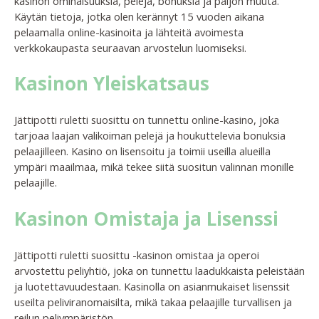
kasinon ominaisuuksia, pelejä, bonuksia ja paljon muuta.
Käytän tietoja, jotka olen kerännyt 15 vuoden aikana
pelaamalla online-kasinoita ja lähteitä avoimesta
verkkokaupasta seuraavan arvostelun luomiseksi.
Kasinon Yleiskatsaus
Jättipotti ruletti suosittu on tunnettu online-kasino, joka
tarjoaa laajan valikoiman pelejä ja houkuttelevia bonuksia
pelaajilleen. Kasino on lisensoitu ja toimii useilla alueilla
ympäri maailmaa, mikä tekee siitä suositun valinnan monille
pelaajille.
Kasinon Omistaja ja Lisenssi
Jättipotti ruletti suosittu -kasinon omistaa ja operoi
arvostettu peliyhtiö, joka on tunnettu laadukkaista peleistään
ja luotettavuudestaan. Kasinolla on asianmukaiset lisenssit
useilta peliviranomaisilta, mikä takaa pelaajille turvallisen ja
reilun peliympäristön.