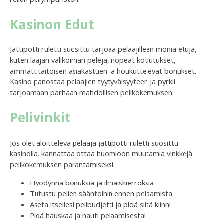
Kasinon Edut
Jättipotti ruletti suosittu tarjoaa pelaajilleen monia etuja,
kuten laajan valikoiman pelejä, nopeat kotiutukset,
ammattitaitoisen asiakastuen ja houkuttelevat bonukset.
Kasino panostaa pelaajien tyytyväisyyteen ja pyrkii
tarjoamaan parhaan mahdollisen pelikokemuksen.
Pelivinkit
Jos olet aloitteleva pelaaja jättipotti ruletti suosittu -
kasinolla, kannattaa ottaa huomioon muutamia vinkkejä
pelikokemuksen parantamiseksi:
Hyödynnä bonuksia ja ilmaiskierroksia
Tutustu pelien sääntöihin ennen pelaamista
Aseta itsellesi pelibudjetti ja pidä siitä kiinni
Pidä hauskaa ja nauti pelaamisesta!