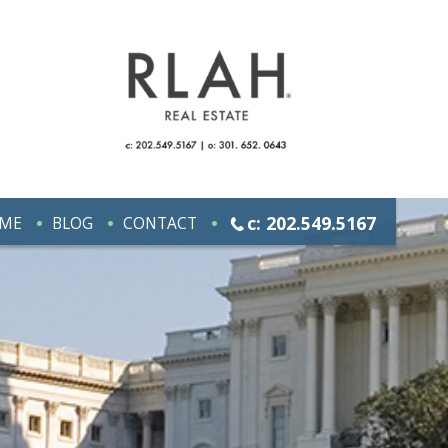
c: 202.549.5167
ME
BLOG
CONTACT