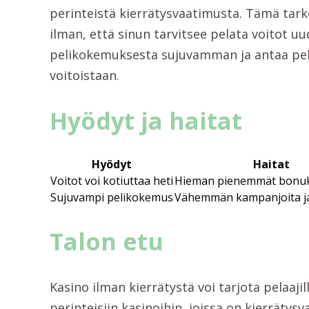
perinteistä kierrätysvaatimusta. Tämä tarkoi
ilman, että sinun tarvitsee pelata voitot 
pelikokemuksesta sujuvamman ja antaa pel
voitoistaan.
Hyödyt ja haitat
Hyödyt
Haitat
Voitot voi kotiuttaa heti
Hieman pienemmät bonu
Sujuvampi pelikokemus
Vähemmän kampanjoita ja
Talon etu
Kasino ilman kierrätystä voi tarjota pelaaj
perinteisiin kasinoihin, joissa on kierrätysv