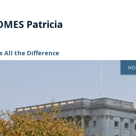
MES Patricia
 All the Difference
HO