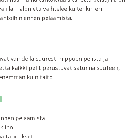
lillä. Talon etu vaihtelee kuitenkin eri
ääntöihin ennen pelaamista.
vat vaihdella suuresti riippuen pelistä ja
että kaikki pelit perustuvat satunnaisuuteen,
 enemmän kuin taito.
n
 ennen pelaamista
 kiinni
ja tarjoukset