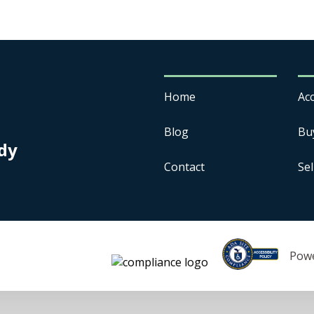
Home
Acc
Blog
Bu
dy
Contact
Sel
Pow