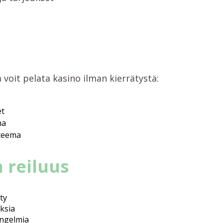
 voit pelata kasino ilman kierrätystä:
et
ma
 teema
 reiluus
ty
ksia
ongelmia