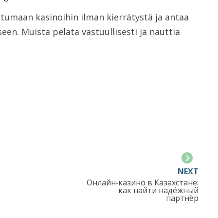
tumaan kasinoihin ilman kierrätystä ja antaa
en. Muista pelata vastuullisesti ja nauttia
NEXT
Онлайн‑казино в Казахстане:
как найти надёжный
партнёр