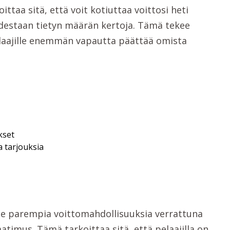
ttaa sitä, että voit kotiuttaa voittosi heti
uudestaan tietyn määrän kertoja. Tämä tekee
aajille enemmän vapautta päättää omista
kset
 tarjouksia
ille parempia voittomahdollisuuksia verrattuna
aatimus. Tämä tarkoittaa sitä, että pelaajilla on