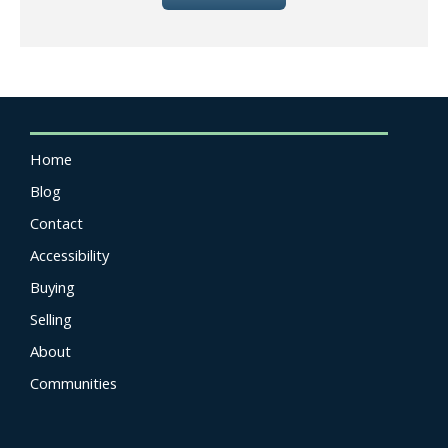
Home
Blog
Contact
Accessibility
Buying
Selling
About
Communities