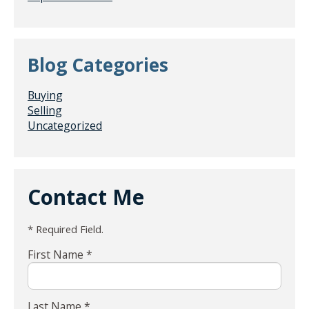
Blog Categories
Buying
Selling
Uncategorized
Contact Me
* Required Field.
First Name *
Last Name *