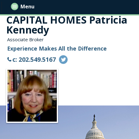
Menu
CAPITAL HOMES Patricia
Kennedy
Associate Broker
Experience Makes All the Difference
c: 202.549.5167