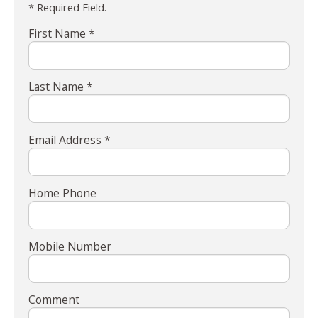
* Required Field.
First Name *
Last Name *
Email Address *
Home Phone
Mobile Number
Comment