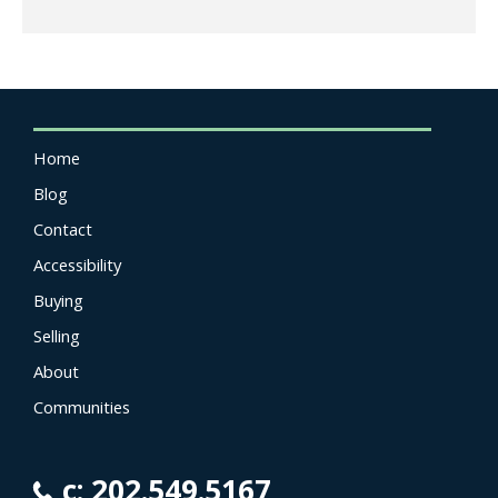
Home
Blog
Contact
Accessibility
Buying
Selling
About
Communities
c: 202.549.5167