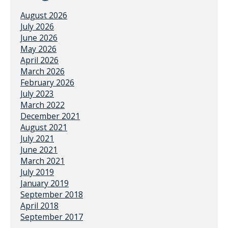
August 2026
July 2026
June 2026
May 2026
April 2026
March 2026
February 2026
July 2023
March 2022
December 2021
August 2021
July 2021
June 2021
March 2021
July 2019
January 2019
September 2018
April 2018
September 2017