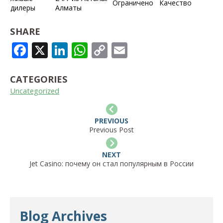
Ограничено
Качество
дилеры
Алматы
SHARE
FACEBOOK
X
LINKEDIN
WHATSAPP
COPY
EMAIL
LINK
CATEGORIES
Uncategorized
PREVIOUS
Previous Post
NEXT
Jet Casino: почему он стал популярным в России
Blog Archives