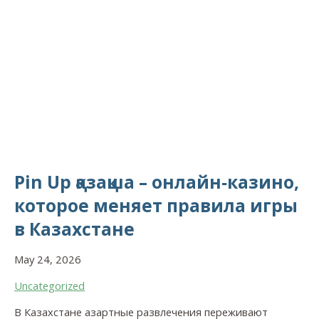
Pin Up қазақша – онлайн‑казино,
которое меняет правила игры
в Казахстане
May 24, 2026
Uncategorized
В Казахстане азартные развлечения переживают