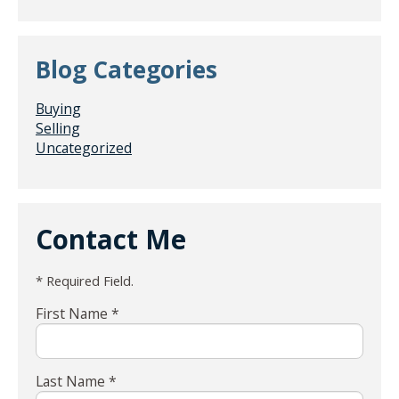
Blog Categories
Buying
Selling
Uncategorized
Contact Me
* Required Field.
First Name *
Last Name *