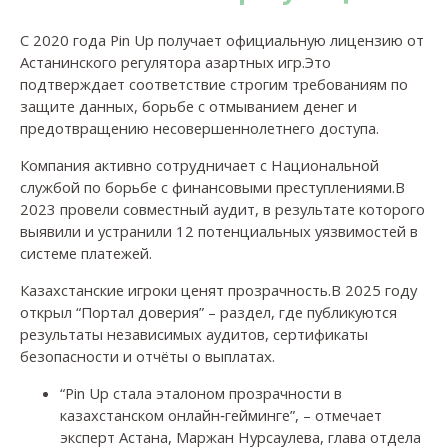
С 2020 года Pin Up получает официальную лицензию от
Астанинского регулятора азартных игр.Это
подтверждает соответствие строгим требованиям по
защите данных, борьбе с отмыванием денег и
предотвращению несовершеннолетнего доступа.
Компания активно сотрудничает с Национальной
службой по борьбе с финансовыми преступлениями.В
2023 провели совместный аудит, в результате которого
выявили и устранили 12 потенциальных уязвимостей в
системе платежей.
Казахстанские игроки ценят прозрачность.В 2025 году
открыл “Портал доверия” – раздел, где публикуются
результаты независимых аудитов, сертификаты
безопасности и отчёты о выплатах.
“Pin Up стала эталоном прозрачности в
казахстанском онлайн‑гейминге”, – отмечает
эксперт Астана, Маржан Нурсаулева, глава отдела