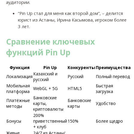
аудитории.
“Pin Up стал для меня как второй дом”, – делится
юрист из Астаны, Ирина Касымова, игроком более
3 лет.
Сравнение ключевых
функций Pin Up
Функция
Pin Up
Конкуренты
Преимущества
Казахский и
Локализация
Русский
Полный перевод
русский
Мобильная
Быстрая
WebGL + 5G
HTML5
платформа
загрузка
Банковские
Платёжные
Банковские
карты,
Удобство
методы
карты
криптовалюты
200%
Бонусы
приветственный
150%
Более щедро
+ клуб
Живые
24/7 из Астаны/