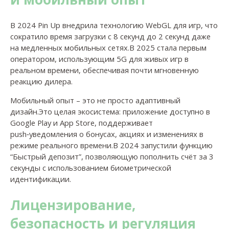
В 2024 Pin Up внедрила технологию WebGL для игр, что
сократило время загрузки с 8 секунд до 2 секунд даже
на медленных мобильных сетях.В 2025 стала первым
оператором, использующим 5G для живых игр в
реальном времени, обеспечивая почти мгновенную
реакцию дилера.
Мобильный опыт – это не просто адаптивный
дизайн.Это целая экосистема: приложение доступно в
Google Play и App Store, поддерживает
push‑уведомления о бонусах, акциях и изменениях в
режиме реального времени.В 2024 запустили функцию
“Быстрый депозит”, позволяющую пополнить счёт за 3
секунды с использованием биометрической
идентификации.
Лицензирование,
безопасность и регуляция