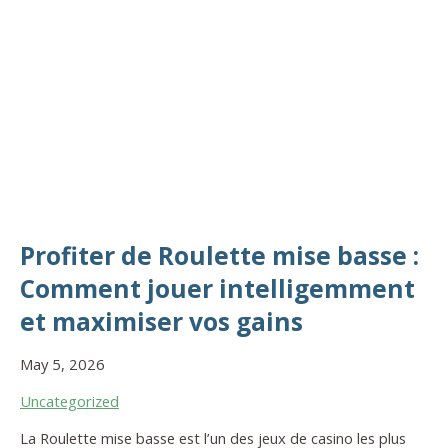
Profiter de Roulette mise basse :
Comment jouer intelligemment
et maximiser vos gains
May 5, 2026
Uncategorized
La Roulette mise basse est l’un des jeux de casino les plus