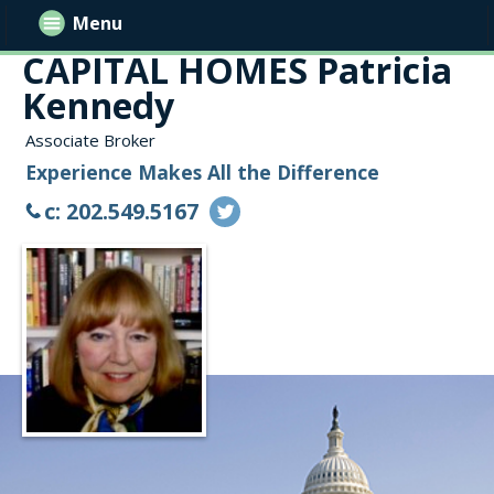
Menu
CAPITAL HOMES Patricia
Kennedy
Associate Broker
Experience Makes All the Difference
c: 202.549.5167