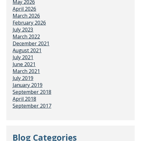
May 2026
April 2026
March 2026
February 2026
July 2023
March 2022
December 2021
August 2021
July 2021
June 2021
March 2021
July 2019
January 2019
September 2018
April 2018
September 2017
Blog Categories