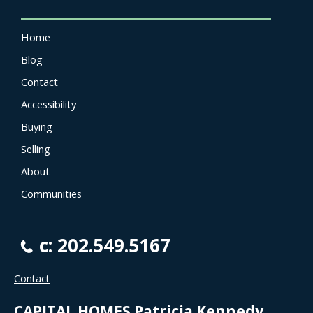
Home
Blog
Contact
Accessibility
Buying
Selling
About
Communities
c: 202.549.5167
Contact
CAPITAL HOMES Patricia Kennedy