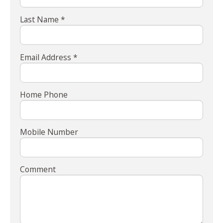
Last Name *
Email Address *
Home Phone
Mobile Number
Comment