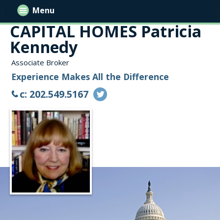
Menu
CAPITAL HOMES Patricia
Kennedy
Associate Broker
Experience Makes All the Difference
c: 202.549.5167