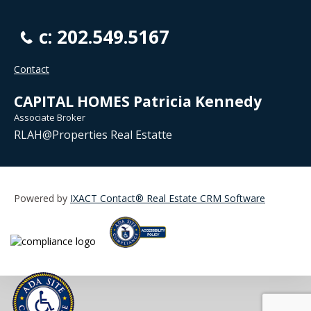
c: 202.549.5167
Contact
CAPITAL HOMES Patricia Kennedy
Associate Broker
RLAH@Properties Real Estatte
Powered by
IXACT Contact® Real Estate CRM Software