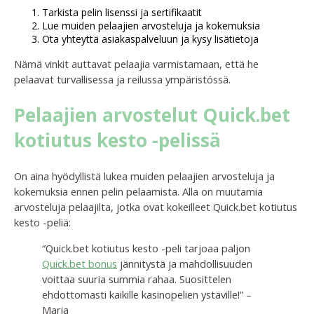
Tarkista pelin lisenssi ja sertifikaatit
Lue muiden pelaajien arvosteluja ja kokemuksia
Ota yhteyttä asiakaspalveluun ja kysy lisätietoja
Nämä vinkit auttavat pelaajia varmistamaan, että he
pelaavat turvallisessa ja reilussa ympäristössä.
Pelaajien arvostelut Quick.bet
kotiutus kesto -pelissä
On aina hyödyllistä lukea muiden pelaajien arvosteluja ja
kokemuksia ennen pelin pelaamista. Alla on muutamia
arvosteluja pelaajilta, jotka ovat kokeilleet Quick.bet kotiutus
kesto -peliä:
“Quick.bet kotiutus kesto -peli tarjoaa paljon
Quick.bet bonus
jännitystä ja mahdollisuuden
voittaa suuria summia rahaa. Suosittelen
ehdottomasti kaikille kasinopelien ystäville!” –
Maria