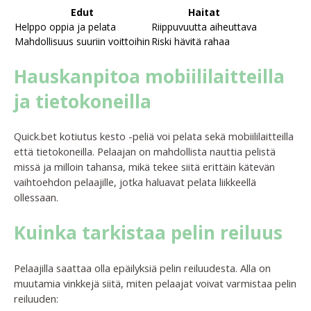
Edut
Haitat
Helppo oppia ja pelata
Riippuvuutta aiheuttava
Mahdollisuus suuriin voittoihin
Riski hävitä rahaa
Hauskanpitoa mobiililaitteilla
ja tietokoneilla
Quick.bet kotiutus kesto -peliä voi pelata sekä mobiililaitteilla
että tietokoneilla. Pelaajan on mahdollista nauttia pelistä
missä ja milloin tahansa, mikä tekee siitä erittäin kätevän
vaihtoehdon pelaajille, jotka haluavat pelata liikkeellä
ollessaan.
Kuinka tarkistaa pelin reiluus
Pelaajilla saattaa olla epäilyksiä pelin reiluudesta. Alla on
muutamia vinkkejä siitä, miten pelaajat voivat varmistaa pelin
reiluuden: