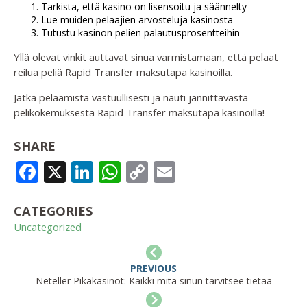
Tarkista, että kasino on lisensoitu ja säännelty
Lue muiden pelaajien arvosteluja kasinosta
Tutustu kasinon pelien palautusprosentteihin
Yllä olevat vinkit auttavat sinua varmistamaan, että pelaat
reilua peliä Rapid Transfer maksutapa kasinoilla.
Jatka pelaamista vastuullisesti ja nauti jännittävästä
pelikokemuksesta Rapid Transfer maksutapa kasinoilla!
SHARE
FACEBOOK
X
LINKEDIN
WHATSAPP
COPY
EMAIL
LINK
CATEGORIES
Uncategorized
PREVIOUS
Neteller Pikakasinot: Kaikki mitä sinun tarvitsee tietää