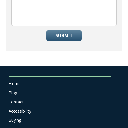
SUBMIT
Home
Blog
Contact
Accessibility
Buying