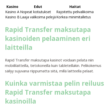
Kasino
Edut
Haitat
Kasino A
Nopeat kotiutukset
Rajoitettu pelivalikoima
Kasino B
Laaja valikoima pelejä
Korkea minimitalletus
Rapid Transfer maksutapa
kasinoiden pelaaminen eri
laitteilla
Rapid Transfer maksutapa kasinot voidaan pelata niin
mobiililaitteilla, tietokoneilla kuin tableteillakin. Pelikokemus
säilyy sujuvana riippumatta siitä, millä laitteella pelaat.
Kuinka varmistaa pelin reiluus
Rapid Transfer maksutapa
kasinoilla