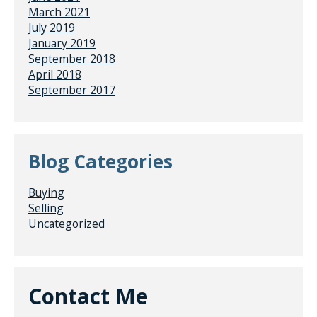
March 2021
July 2019
January 2019
September 2018
April 2018
September 2017
Blog Categories
Buying
Selling
Uncategorized
Contact Me