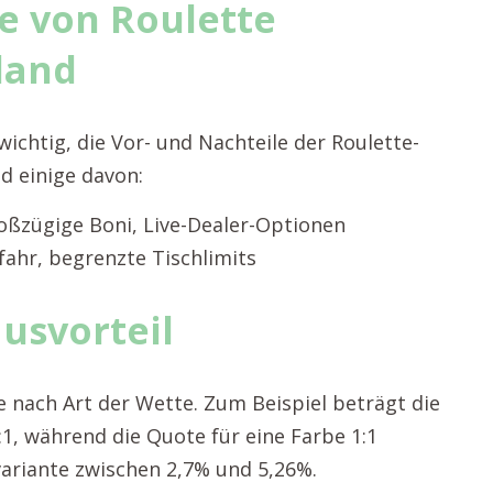
le von Roulette
land
wichtig, die Vor- und Nachteile der Roulette-
d einige davon:
ßzügige Boni, Live-Dealer-Optionen
ahr, begrenzte Tischlimits
usvorteil
e nach Art der Wette. Zum Beispiel beträgt die
:1, während die Quote für eine Farbe 1:1
lvariante zwischen 2,7% und 5,26%.