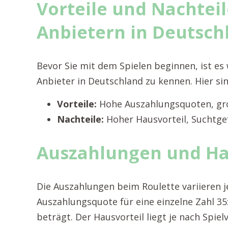
Vorteile und Nachtei
Anbietern in Deutsch
Bevor Sie mit dem Spielen beginnen, ist es 
Anbieter in Deutschland zu kennen. Hier sin
Vorteile:
Hohe Auszahlungsquoten, gro
Nachteile:
Hoher Hausvorteil, Suchtgef
Auszahlungen und Ha
Die Auszahlungen beim Roulette variieren j
Auszahlungsquote für eine einzelne Zahl 35
beträgt. Der Hausvorteil liegt je nach Spie