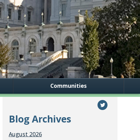
Communities
Blog Archives
August 2026