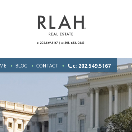
c: 202.549.5167
ME
BLOG
CONTACT