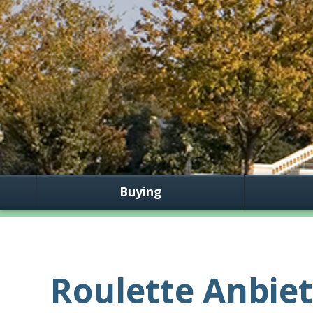
Buying
Roulette Anbie