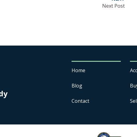
Next Post
Home
Acc
Blog
Bu
dy
Contact
Sel