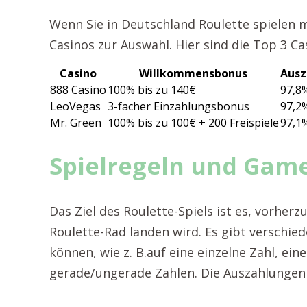
Wenn Sie in Deutschland Roulette spielen 
Casinos zur Auswahl. Hier sind die Top 3 Ca
Casino
Willkommensbonus
Ausz
888 Casino
100% bis zu 140€
97,8
LeoVegas
3-facher Einzahlungsbonus
97,2
Mr. Green
100% bis zu 100€ + 200 Freispiele
97,1
Spielregeln und Gam
Das Ziel des Roulette-Spiels ist es, vorher
Roulette-Rad landen wird. Es gibt verschied
können, wie z. B.auf eine einzelne Zahl, ei
gerade/ungerade Zahlen. Die Auszahlungen v