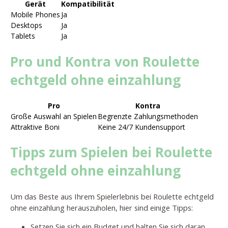
Gerät
Kompatibilität
Mobile Phones
Ja
Desktops
Ja
Tablets
Ja
Pro und Kontra von Roulette
echtgeld ohne einzahlung
Pro
Kontra
Große Auswahl an Spielen
Begrenzte Zahlungsmethoden
Attraktive Boni
Keine 24/7 Kundensupport
Tipps zum Spielen bei Roulette
echtgeld ohne einzahlung
Um das Beste aus Ihrem Spielerlebnis bei Roulette echtgeld
ohne einzahlung herauszuholen, hier sind einige Tipps:
Setzen Sie sich ein Budget und halten Sie sich daran