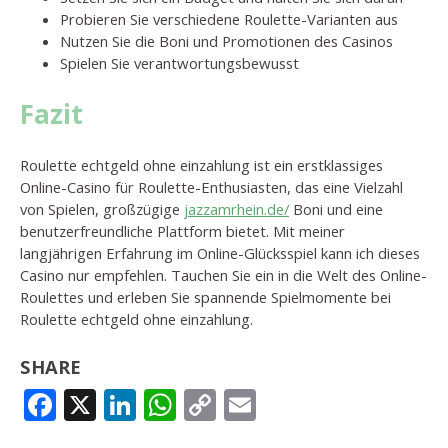
Probieren Sie verschiedene Roulette-Varianten aus
Nutzen Sie die Boni und Promotionen des Casinos
Spielen Sie verantwortungsbewusst
Fazit
Roulette echtgeld ohne einzahlung ist ein erstklassiges
Online-Casino für Roulette-Enthusiasten, das eine Vielzahl
von Spielen, großzügige
jazzamrhein.de/
Boni und eine
benutzerfreundliche Plattform bietet. Mit meiner
langjährigen Erfahrung im Online-Glücksspiel kann ich dieses
Casino nur empfehlen. Tauchen Sie ein in die Welt des Online-
Roulettes und erleben Sie spannende Spielmomente bei
Roulette echtgeld ohne einzahlung.
SHARE
FACEBOOK
X
LINKEDIN
WHATSAPP
COPY
EMAIL
LINK