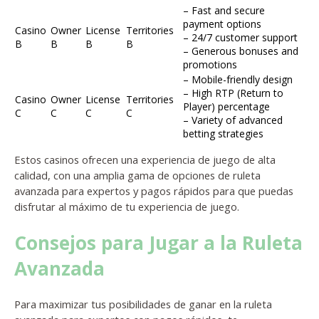
– Fast and secure
payment options
Casino
Owner
License
Territories
– 24/7 customer support
B
B
B
B
– Generous bonuses and
promotions
– Mobile-friendly design
– High RTP (Return to
Casino
Owner
License
Territories
Player) percentage
C
C
C
C
– Variety of advanced
betting strategies
Estos casinos ofrecen una experiencia de juego de alta
calidad, con una amplia gama de opciones de ruleta
avanzada para expertos y pagos rápidos para que puedas
disfrutar al máximo de tu experiencia de juego.
Consejos para Jugar a la Ruleta
Avanzada
Para maximizar tus posibilidades de ganar en la ruleta