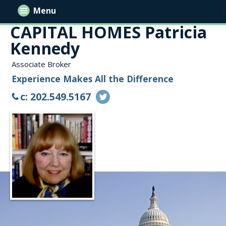
Menu
CAPITAL HOMES Patricia
Kennedy
Associate Broker
Experience Makes All the Difference
c: 202.549.5167