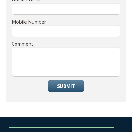
Mobile Number
Comment
SUBMIT