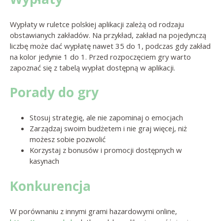
Wypłaty w ruletce polskiej aplikacji zależą od rodzaju
obstawianych zakładów. Na przykład, zakład na pojedynczą
liczbę może dać wypłatę nawet 35 do 1, podczas gdy zakład
na kolor jedynie 1 do 1. Przed rozpoczęciem gry warto
zapoznać się z tabelą wypłat dostępną w aplikacji.
Porady do gry
Stosuj strategię, ale nie zapominaj o emocjach
Zarządzaj swoim budżetem i nie graj więcej, niż
możesz sobie pozwolić
Korzystaj z bonusów i promocji dostępnych w
kasynach
Konkurencja
W porównaniu z innymi grami hazardowymi online,