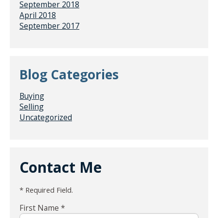
September 2018
April 2018
September 2017
Blog Categories
Buying
Selling
Uncategorized
Contact Me
* Required Field.
First Name *