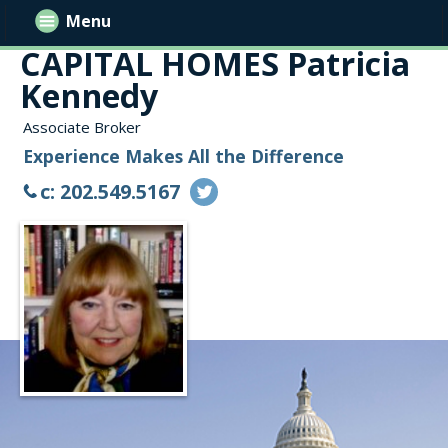
Menu
CAPITAL HOMES Patricia
Kennedy
Associate Broker
Experience Makes All the Difference
c: 202.549.5167