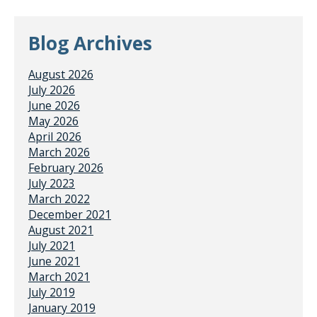
Blog Archives
August 2026
July 2026
June 2026
May 2026
April 2026
March 2026
February 2026
July 2023
March 2022
December 2021
August 2021
July 2021
June 2021
March 2021
July 2019
January 2019