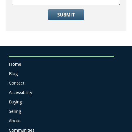
SUBMIT
Home
Blog
Contact
Accessibility
Buying
Selling
About
Communities