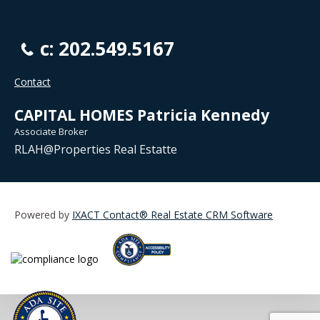
c: 202.549.5167
Contact
CAPITAL HOMES Patricia Kennedy
Associate Broker
RLAH@Properties Real Estatte
Powered by
IXACT Contact® Real Estate CRM Software