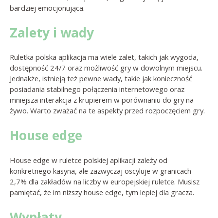
bardziej emocjonująca.
Zalety i wady
Ruletka polska aplikacja ma wiele zalet, takich jak wygoda,
dostępność 24/7 oraz możliwość gry w dowolnym miejscu.
Jednakże, istnieją też pewne wady, takie jak konieczność
posiadania stabilnego połączenia internetowego oraz
mniejsza interakcja z krupierem w porównaniu do gry na
żywo. Warto zważać na te aspekty przed rozpoczęciem gry.
House edge
House edge w ruletce polskiej aplikacji zależy od
konkretnego kasyna, ale zazwyczaj oscyluje w granicach
2,7% dla zakładów na liczby w europejskiej ruletce. Musisz
pamiętać, że im niższy house edge, tym lepiej dla gracza.
Wypłaty