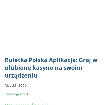
Ruletka Polska Aplikacja: Graj w
ulubione kasyno na swoim
urządzeniu
May 28, 2026
Uncategorized