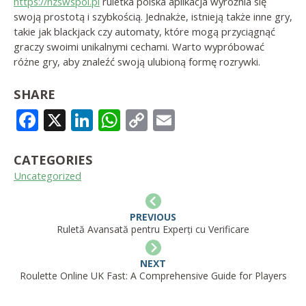
https://nzswspol.pl
ruletka polska aplikacja wyróżnia się
swoją prostotą i szybkością. Jednakże, istnieją także inne gry,
takie jak blackjack czy automaty, które mogą przyciągnąć
graczy swoimi unikalnymi cechami. Warto wypróbować
różne gry, aby znaleźć swoją ulubioną formę rozrywki.
SHARE
FACEBOOK
X
LINKEDIN
WHATSAPP
COPY
EMAIL
LINK
CATEGORIES
Uncategorized
PREVIOUS
Ruletă Avansată pentru Experți cu Verificare
NEXT
Roulette Online UK Fast: A Comprehensive Guide for Players