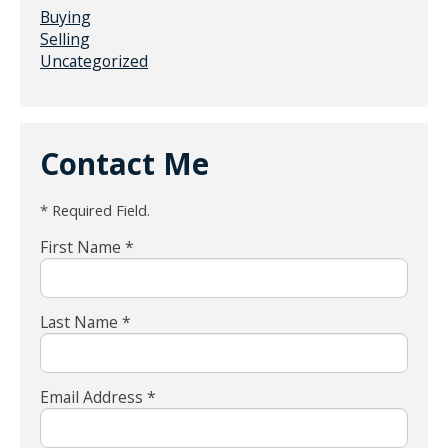
Buying
Selling
Uncategorized
Contact Me
* Required Field.
First Name *
Last Name *
Email Address *