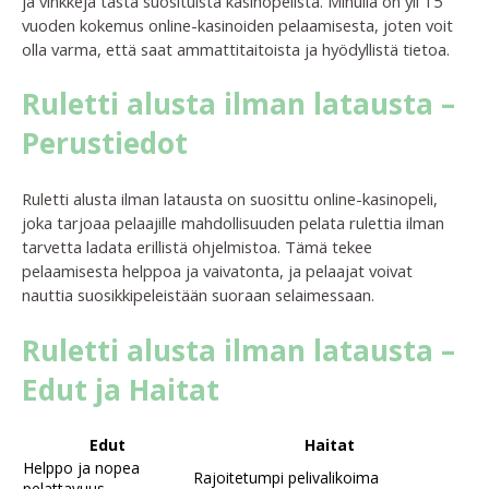
ja vinkkejä tästä suosituista kasinopelistä. Minulla on yli 15
vuoden kokemus online-kasinoiden pelaamisesta, joten voit
olla varma, että saat ammattitaitoista ja hyödyllistä tietoa.
Ruletti alusta ilman latausta –
Perustiedot
Ruletti alusta ilman latausta on suosittu online-kasinopeli,
joka tarjoaa pelaajille mahdollisuuden pelata rulettia ilman
tarvetta ladata erillistä ohjelmistoa. Tämä tekee
pelaamisesta helppoa ja vaivatonta, ja pelaajat voivat
nauttia suosikkipeleistään suoraan selaimessaan.
Ruletti alusta ilman latausta –
Edut ja Haitat
Edut
Haitat
Helppo ja nopea
Rajoitetumpi pelivalikoima
pelattavuus