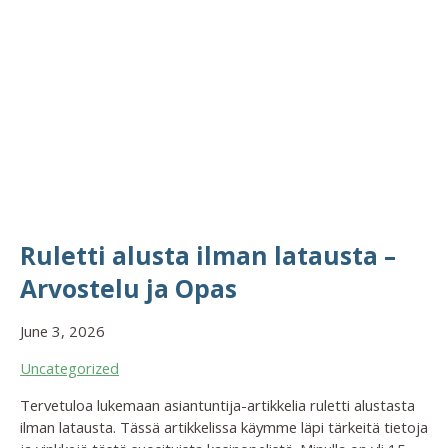
Ruletti alusta ilman latausta –
Arvostelu ja Opas
June 3, 2026
Uncategorized
Tervetuloa lukemaan asiantuntija-artikkelia ruletti alustasta
ilman latausta. Tässä artikkelissa käymme läpi tärkeitä tietoja