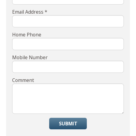
Email Address *
Home Phone
Mobile Number
Comment
SUBMIT