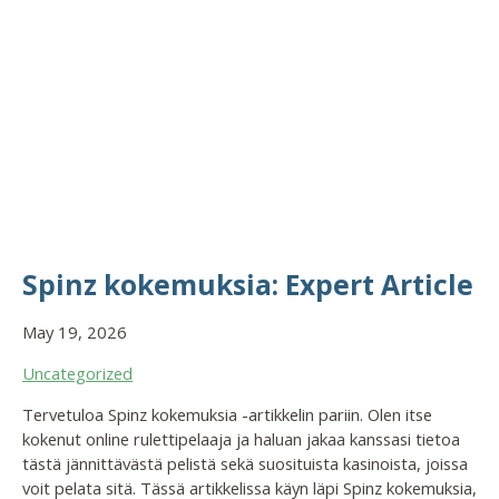
Spinz kokemuksia: Expert Article
May 19, 2026
Uncategorized
Tervetuloa Spinz kokemuksia -artikkelin pariin. Olen itse
kokenut online rulettipelaaja ja haluan jakaa kanssasi tietoa
tästä jännittävästä pelistä sekä suosituista kasinoista, joissa
voit pelata sitä. Tässä artikkelissa käyn läpi Spinz kokemuksia,