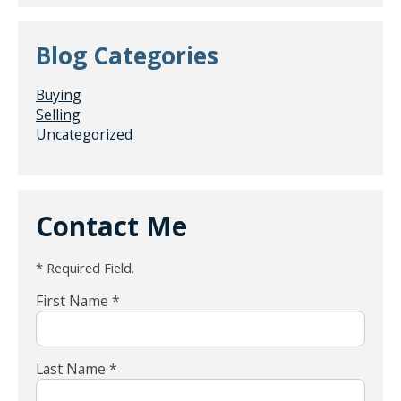
Blog Categories
Buying
Selling
Uncategorized
Contact Me
* Required Field.
First Name *
Last Name *