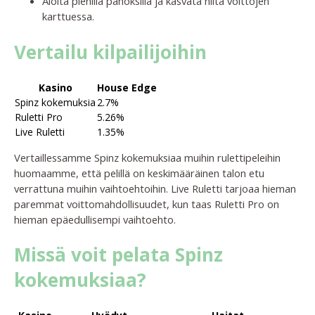
Aloita pienillä panoksilla ja kasvata niitä voittojen
karttuessa.
Vertailu kilpailijoihin
Kasino
House Edge
Spinz kokemuksia
2.7%
Ruletti Pro
5.26%
Live Ruletti
1.35%
Vertaillessamme Spinz kokemuksiaa muihin rulettipeleihin
huomaamme, että pelillä on keskimääräinen talon etu
verrattuna muihin vaihtoehtoihin. Live Ruletti tarjoaa hieman
paremmat voittomahdollisuudet, kun taas Ruletti Pro on
hieman epäedullisempi vaihtoehto.
Missä voit pelata Spinz
kokemuksiaa?