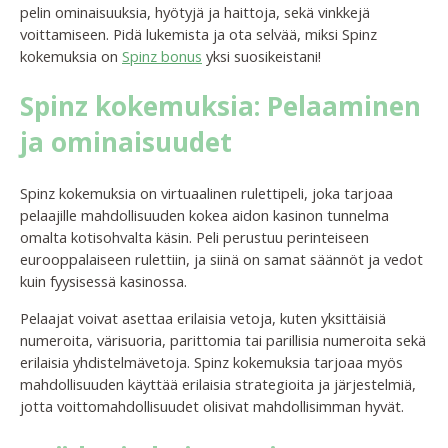
pelin ominaisuuksia, hyötyjä ja haittoja, sekä vinkkejä
voittamiseen. Pidä lukemista ja ota selvää,
miksi Spinz
kokemuksia on
Spinz bonus
yksi suosikeistani!
Spinz kokemuksia: Pelaaminen
ja ominaisuudet
Spinz kokemuksia on virtuaalinen rulettipeli, joka tarjoaa
pelaajille mahdollisuuden kokea aidon kasinon tunnelma
omalta kotisohvalta käsin. Peli perustuu perinteiseen
eurooppalaiseen rulettiin, ja siinä on samat säännöt ja vedot
kuin fyysisessä kasinossa.
Pelaajat voivat asettaa erilaisia vetoja, kuten yksittäisiä
numeroita, värisuoria, parittomia tai parillisia numeroita sekä
erilaisia yhdistelmävetoja. Spinz kokemuksia tarjoaa myös
mahdollisuuden käyttää erilaisia strategioita ja järjestelmiä,
jotta voittomahdollisuudet olisivat mahdollisimman hyvät.