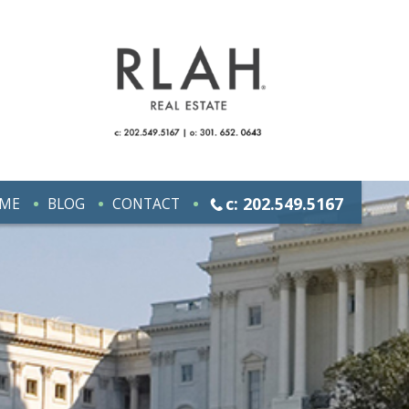
c: 202.549.5167
ME
BLOG
CONTACT