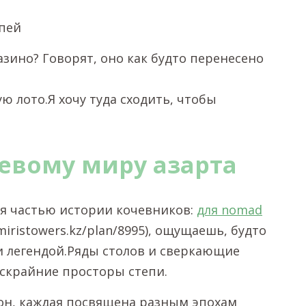
епей
азино? Говорят, оно как будто перенесено
ую лото.Я хочу туда сходить, чтобы
евому миру азарта
ся частью истории кочевников:
для nomad
miristowers.kz/plan/8995), ощущаешь, будто
и легендой.Ряды столов и сверкающие
скрайние просторы степи.
зон, каждая посвящена разным эпохам