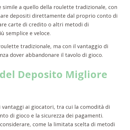
 simile a quello della roulette tradizionale, con
tuare depositi direttamente dal proprio conto di
are carte di credito o altri metodi di
ù semplice e veloce.
roulette tradizionale, ma con il vantaggio di
za dover abbandonare il tavolo di gioco.
del Deposito Migliore
 vantaggi ai giocatori, tra cui la comodità di
to di gioco e la sicurezza dei pagamenti.
 considerare, come la limitata scelta di metodi