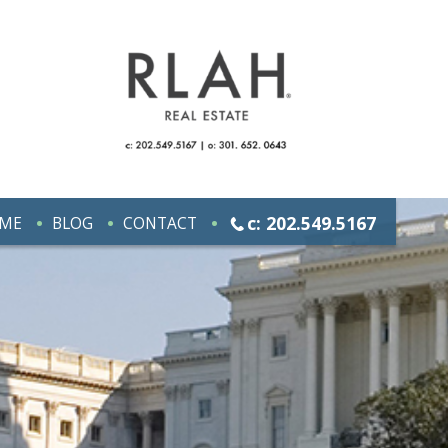
c: 202.549.5167
ME
BLOG
CONTACT