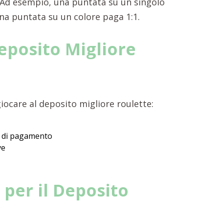
. Ad esempio, una puntata su un singolo
a puntata su un colore paga 1:1.
Deposito Migliore
giocare al deposito migliore roulette:
di di pagamento
ve
 per il Deposito