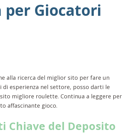
 per Giocatori
e alla ricerca del miglior sito per fare un
 di esperienza nel settore, posso darti le
sito migliore roulette. Continua a leggere per
to affascinante gioco.
ti Chiave del Deposito