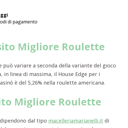
aggi
etodi di pagamento
ito Migliore Roulette
e può variare a seconda della variante del gioco
a, in linea di massima, il House Edge per i
casinò è del 5,26% nella roulette americana.
to Migliore Roulette
 dipendono dal tipo
macelleriamarianelli.it
di