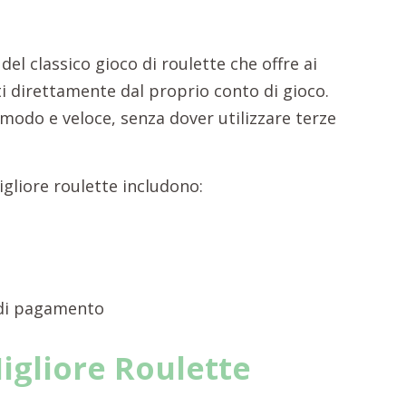
del classico gioco di roulette che offre ai
iti direttamente dal proprio conto di gioco.
odo e veloce, senza dover utilizzare terze
igliore roulette includono:
i di pagamento
igliore Roulette