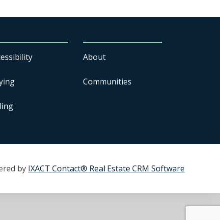
essibility
About
ying
Communities
ling
ered by
IXACT Contact® Real Estate CRM Software