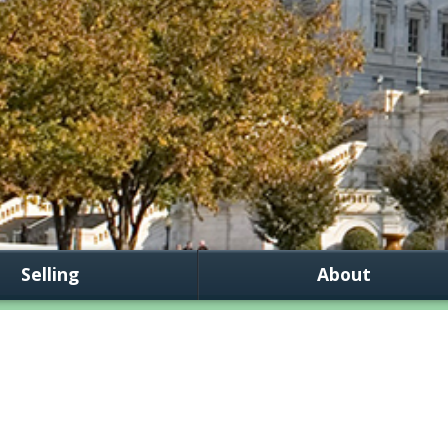
Selling
About