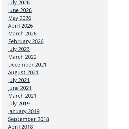
July 2026
June 2026
May 2026
April 2026
March 2026
February 2026
July 2023
March 2022
December 2021
August 2021
July 2021
June 2021
March 2021
July 2019
January 2019
September 2018
April 2018