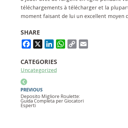
téléchargements à télécharger et la plupart
moment faisant de lui un excellent moyen d
SHARE
FACEBOOK
X
LINKEDIN
WHATSAPP
COPY
EMAIL
LINK
CATEGORIES
Uncategorized
PREVIOUS
Deposito Migliore Roulette:
Guida Completa per Giocatori
Esperti