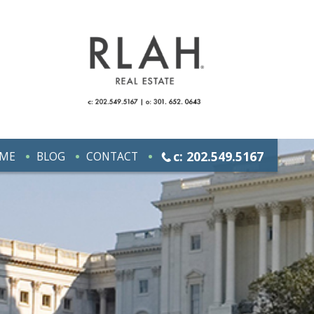
c: 202.549.5167
ME
BLOG
CONTACT