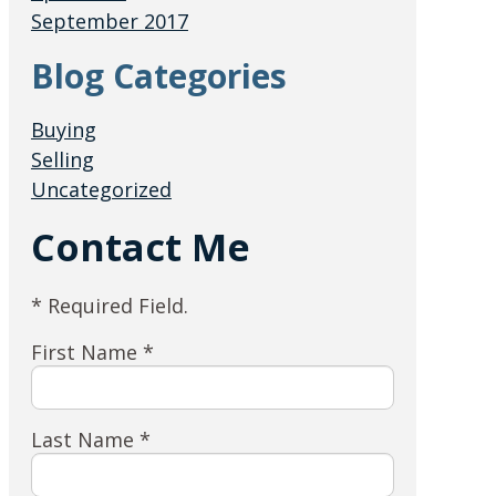
September 2017
Blog Categories
Buying
Selling
Uncategorized
Contact Me
* Required Field.
First Name *
Last Name *