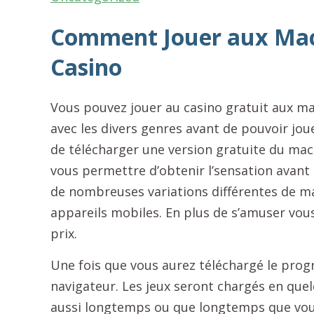
Comment Jouer aux Mach
Casino
Vous pouvez jouer au casino gratuit aux m
avec les divers genres avant de pouvoir jou
de télécharger une version gratuite du mach
vous permettre d’obtenir l’sensation avant d
de nombreuses variations différentes de ma
appareils mobiles. En plus de s’amuser vou
prix.
Une fois que vous aurez téléchargé le pro
navigateur. Les jeux seront chargés en que
aussi longtemps ou que longtemps que vou