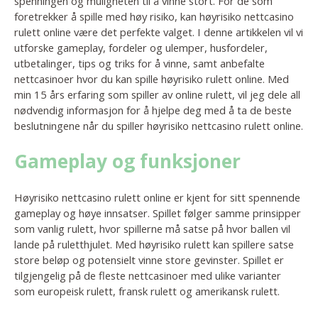
spenningen og muligheten til å vinne stort. For de som
foretrekker å spille med høy risiko, kan høyrisiko nettcasino
rulett online være det perfekte valget. I denne artikkelen vil vi
utforske gameplay,
fordeler og ulemper, husfordeler,
utbetalinger, tips og triks for å vinne, samt anbefalte
nettcasinoer hvor du kan spille høyrisiko rulett online. Med
min 15 års erfaring som spiller av online rulett, vil jeg dele all
nødvendig informasjon for å hjelpe deg med å ta de beste
beslutningene når du spiller høyrisiko nettcasino rulett online.
Gameplay og funksjoner
Høyrisiko nettcasino rulett online er kjent for sitt spennende
gameplay og høye innsatser. Spillet følger samme prinsipper
som vanlig rulett, hvor spillerne må satse på hvor ballen vil
lande på ruletthjulet. Med høyrisiko rulett kan spillere satse
store beløp og potensielt vinne store gevinster. Spillet er
tilgjengelig på de fleste nettcasinoer med ulike varianter
som europeisk rulett, fransk rulett og amerikansk rulett.