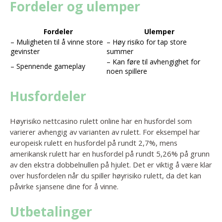
Fordeler og ulemper
Fordeler
Ulemper
– Muligheten til å vinne store
– Høy risiko for tap store
gevinster
summer
– Kan føre til avhengighet for
– Spennende gameplay
noen spillere
Husfordeler
Høyrisiko nettcasino rulett online har en husfordel som
varierer avhengig av varianten av rulett. For eksempel har
europeisk rulett en husfordel på rundt 2,7%, mens
amerikansk rulett har en husfordel på rundt 5,26% på grunn
av den ekstra dobbelnullen på hjulet. Det er viktig å være klar
over husfordelen når du spiller høyrisiko rulett, da det kan
påvirke sjansene dine for å vinne.
Utbetalinger