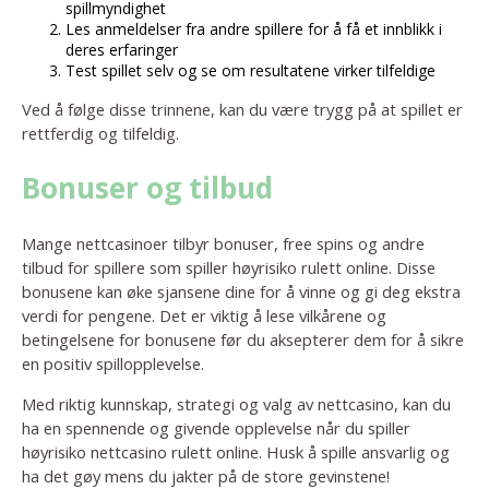
spillmyndighet
Les anmeldelser fra andre spillere for å få et innblikk i
deres erfaringer
Test spillet selv og se om resultatene virker tilfeldige
Ved å følge disse trinnene, kan du være trygg på at spillet er
rettferdig og tilfeldig.
Bonuser og tilbud
Mange nettcasinoer tilbyr bonuser, free spins og andre
tilbud for spillere som spiller høyrisiko rulett online. Disse
bonusene kan øke sjansene dine for å vinne og gi deg ekstra
verdi for pengene. Det er viktig å lese vilkårene og
betingelsene for bonusene før du aksepterer dem for å sikre
en positiv spillopplevelse.
Med riktig kunnskap, strategi og valg av nettcasino, kan du
ha en spennende og givende opplevelse når du spiller
høyrisiko nettcasino rulett online. Husk å spille ansvarlig og
ha det gøy mens du jakter på de store gevinstene!