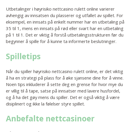
Utbetalinger i høyrisiko nettcasino rulett online varierer
avhengig av innsatsen du plasserer og utfallet av spillet. For
eksempel, en innsats på enkelt nummer har en utbetaling på
35 til 1, mens en innsats på rød eller svart har en utbetaling
på 1 til 1. Det er viktig å forstå utbetalingsstrukturen før du
begynner å spille for å kunne ta informerte beslutninger.
Spilletips
Når du spiller høyrisiko nettcasino rulett online, er det viktig
å ha en strategi på plass for å øke sjansene dine for å vinne.
Noen tips inkluderer å sette deg en grense for hvor mye du
er villig til å tape, satse på innsatser med lavere husfordel,
og å ha det gøy mens du spiller. Det er også viktig å være
disiplinert og ikke la følelser styre spillet.
Anbefalte nettcasinoer