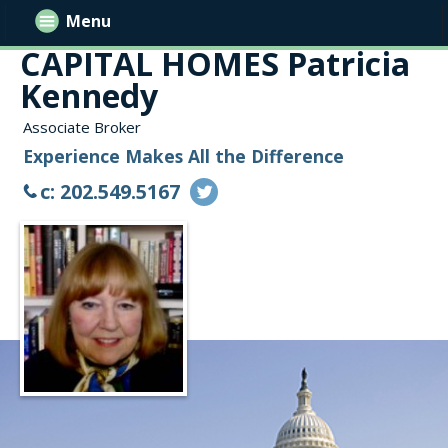
Menu
CAPITAL HOMES Patricia
Kennedy
Associate Broker
Experience Makes All the Difference
c: 202.549.5167