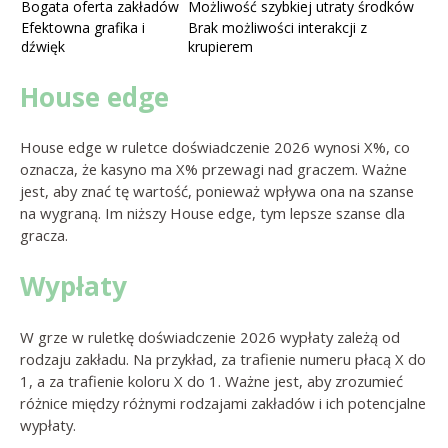
Bogata oferta zakładów
Możliwość szybkiej utraty środków
Efektowna grafika i
Brak możliwości interakcji z
dźwięk
krupierem
House edge
House edge w ruletce doświadczenie 2026 wynosi X%, co
oznacza, że kasyno ma X% przewagi nad graczem. Ważne
jest, aby znać tę wartość, ponieważ wpływa ona na szanse
na wygraną. Im niższy House edge, tym lepsze szanse dla
gracza.
Wypłaty
W grze w ruletkę doświadczenie 2026 wypłaty zależą od
rodzaju zakładu. Na przykład, za trafienie numeru płacą X do
1, a za trafienie koloru X do 1. Ważne jest, aby zrozumieć
różnice między różnymi rodzajami zakładów i ich potencjalne
wypłaty.