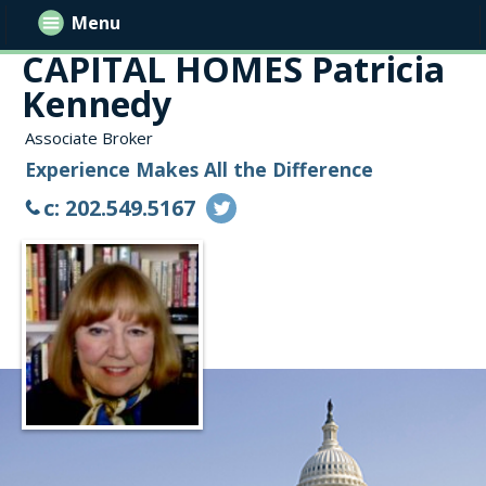
Menu
CAPITAL HOMES Patricia
Kennedy
Associate Broker
Experience Makes All the Difference
c: 202.549.5167