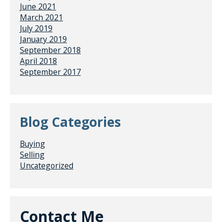
June 2021
March 2021
July 2019
January 2019
September 2018
April 2018
September 2017
Blog Categories
Buying
Selling
Uncategorized
Contact Me