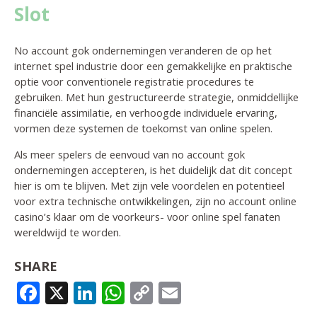
Slot
No account gok ondernemingen veranderen de op het
internet spel industrie door een gemakkelijke en praktische
optie voor conventionele registratie procedures te
gebruiken. Met hun gestructureerde strategie, onmiddellijke
financiële assimilatie, en verhoogde individuele ervaring,
vormen deze systemen de toekomst van online spelen.
Als meer spelers de eenvoud van no account gok
ondernemingen accepteren, is het duidelijk dat dit concept
hier is om te blijven. Met zijn vele voordelen en potentieel
voor extra technische ontwikkelingen, zijn no account online
casino’s klaar om de voorkeurs- voor online spel fanaten
wereldwijd te worden.
SHARE
FACEBOOK
X
LINKEDIN
WHATSAPP
COPY
EMAIL
LINK