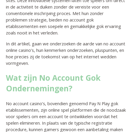
sites. Deze innovatieve systemen laten toe spelers om direct
in de activiteit te duiken zonder de vereiste voor een
conventionele inschrijving proces. Met hun zonder
problemen strategie, bieden no account gok
etablissementen een soepele en
gemakkelijke gok ervaring
zoals nooit in het verleden.
In dit artikel, gaan we onderzoeken de aarde van no account
online casino’s, hun kenmerken onderzoeken, pluspunten, en
hoe precies zij de toekomst van op het internet wedden
vormgeven.
Wat zijn No Account Gok
Ondernemingen?
No account casino’s, bovendien genoemd Pay N Play gok
etablissementen, zijn online spel platformen die de noodzaak
voor spelers om een account te ontwikkelen voordat het
spelen elimineren. In plaats van de typische registratie
procedure, kunnen gamers gewoon een aanbetaling maken