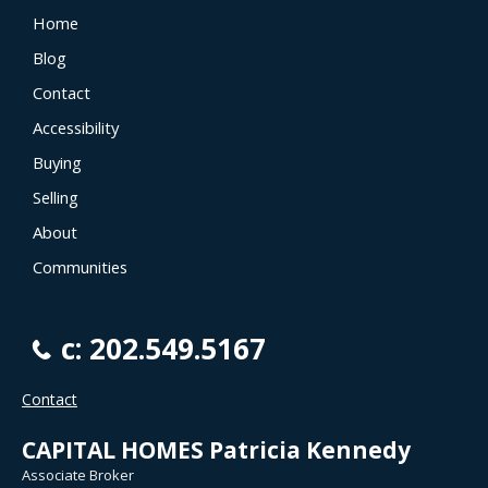
Home
Blog
Contact
Accessibility
Buying
Selling
About
Communities
c: 202.549.5167
Contact
CAPITAL HOMES Patricia Kennedy
Associate Broker