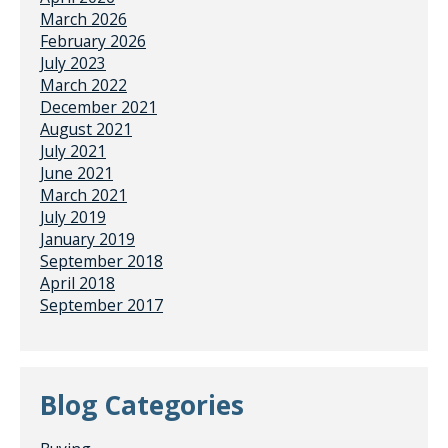
March 2026
February 2026
July 2023
March 2022
December 2021
August 2021
July 2021
June 2021
March 2021
July 2019
January 2019
September 2018
April 2018
September 2017
Blog Categories