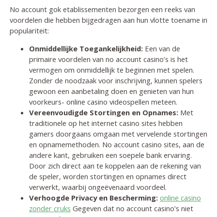
No account gok etablissementen bezorgen een reeks van
voordelen die hebben bijgedragen aan hun vlotte toename in
populariteit:
Onmiddellijke Toegankelijkheid:
Een van de
primaire voordelen van no account casino’s is het
vermogen om onmiddellijk te beginnen met spelen.
Zonder de noodzaak voor inschrijving, kunnen spelers
gewoon een aanbetaling doen en genieten van hun
voorkeurs- online casino videospellen meteen.
Vereenvoudigde Stortingen en Opnames:
Met
traditionele op het internet casino sites hebben
gamers doorgaans omgaan met vervelende stortingen
en opnamemethoden. No account casino sites, aan de
andere kant, gebruiken een soepele bank ervaring.
Door zich direct aan te koppelen aan de rekening van
de speler, worden stortingen en opnames direct
verwerkt, waarbij ongeëvenaard voordeel.
Verhoogde Privacy en Bescherming:
online casino
zonder cruks
Gegeven dat no account casino’s niet