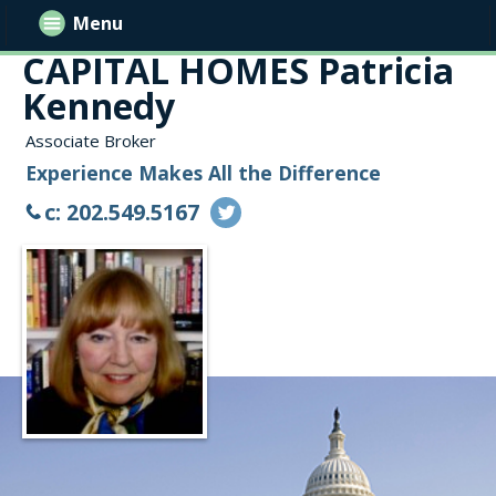
Menu
CAPITAL HOMES Patricia
Kennedy
Associate Broker
Experience Makes All the Difference
c: 202.549.5167