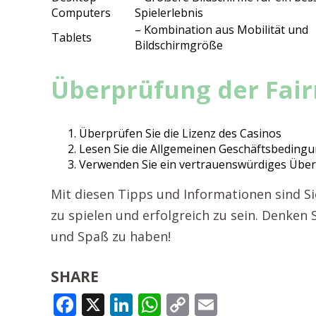
Computers
Spielerlebnis
– Kombination aus Mobilität und
Tablets
Bildschirmgröße
Überprüfung der Fair
Überprüfen Sie die Lizenz des Casinos
Lesen Sie die Allgemeinen Geschäftsbedingu
Verwenden Sie ein vertrauenswürdiges Über
Mit diesen Tipps und Informationen sind Si
zu spielen und erfolgreich zu sein. Denken
und Spaß zu haben!
SHARE
FACEBOOK
X
LINKEDIN
WHATSAPP
COPY
EMAIL