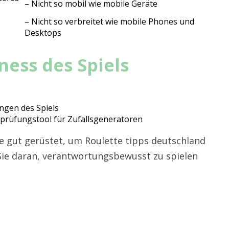
– Nicht so mobil wie mobile Geräte
– Nicht so verbreitet wie mobile Phones und
Desktops
ness des Spiels
ngen des Spiels
prüfungstool für Zufallsgeneratoren
e gut gerüstet, um Roulette tipps deutschland
 Sie daran, verantwortungsbewusst zu spielen