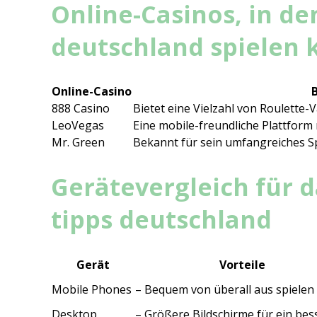
Online-Casinos, in de
deutschland spielen
Online-Casino
888 Casino
Bietet eine Vielzahl von Roulette
LeoVegas
Eine mobile-freundliche Plattform
Mr. Green
Bekannt für sein umfangreiches S
Gerätevergleich für d
tipps deutschland
Gerät
Vorteile
Mobile Phones
– Bequem von überall aus spielen
Desktop
– Größere Bildschirme für ein bes