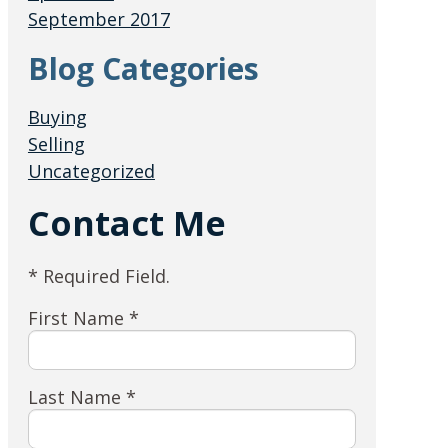
September 2017
Blog Categories
Buying
Selling
Uncategorized
Contact Me
* Required Field.
First Name *
Last Name *