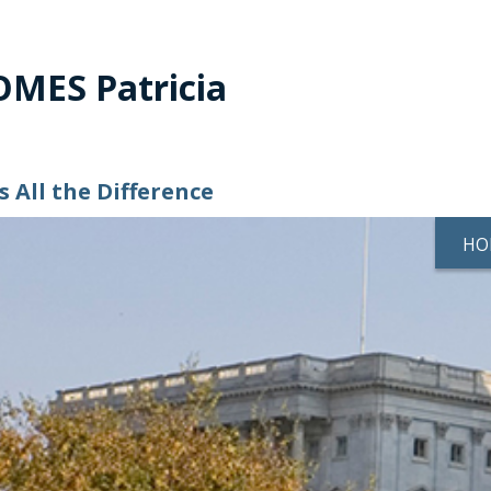
MES Patricia
 All the Difference
HO