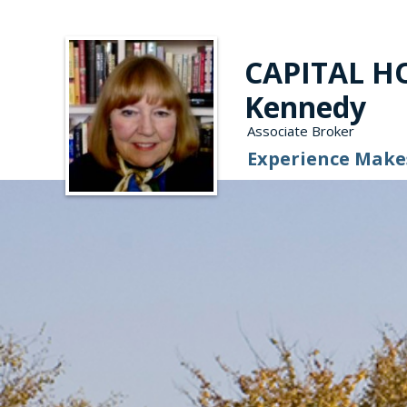
CAPITAL HO
Kennedy
Associate Broker
Experience Makes