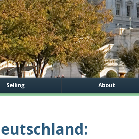
Selling
About
deutschland: