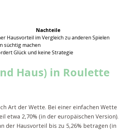
Nachteile
er Hausvorteil im Vergleich zu anderen Spielen
n süchtig machen
ordert Glück und keine Strategie
und Haus) in Roulette
ach Art der Wette. Bei einer einfachen Wette
il etwa 2,70% (in der europäischen Version).
 der Hausvorteil bis zu 5,26% betragen (in