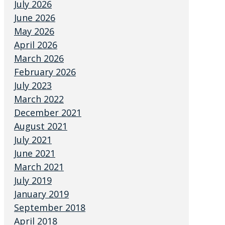
July 2026
June 2026
May 2026
April 2026
March 2026
February 2026
July 2023
March 2022
December 2021
August 2021
July 2021
June 2021
March 2021
July 2019
January 2019
September 2018
April 2018