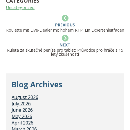
CATEGORIES
Uncategorized
PREVIOUS
Roulette mit Live-Dealer mit hohem RTP: Ein Expertenleitfaden
NEXT
Ruleta za skutečné peníze pro tablet: Průvodce pro hráče s 15
lety zkušeností
Blog Archives
August 2026
July 2026
June 2026
May 2026
April 2026
March 2026