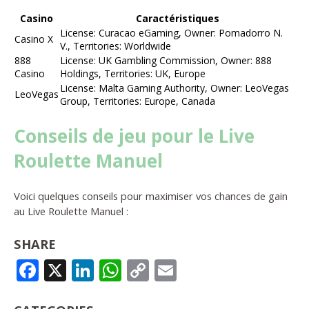
Casino
Caractéristiques
License: Curacao eGaming, Owner: Pomadorro N.
Casino X
V., Territories: Worldwide
888
License: UK Gambling Commission, Owner: 888
Casino
Holdings, Territories: UK, Europe
License: Malta Gaming Authority, Owner: LeoVegas
LeoVegas
Group, Territories: Europe, Canada
Conseils de jeu pour le Live
Roulette Manuel
Voici quelques conseils pour maximiser vos chances de gain
au Live Roulette Manuel :
SHARE
FACEBOOK
X
LINKEDIN
WHATSAPP
COPY
EMAIL
LINK