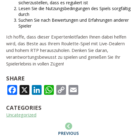
sicherzustellen, dass es reguliert ist
Lesen Sie die Nutzungsbedingungen des Spiels sorgfältig
durch
Suchen Sie nach Bewertungen und Erfahrungen anderer
Spieler
Ich hoffe, dass dieser Expertenleitfaden Ihnen dabei helfen
wird, das Beste aus Ihrem Roulette-Spiel mit Live-Dealern
und hohem RTP herauszuholen. Denken Sie daran,
verantwortungsbewusst zu spielen und genießen Sie Ihr
Spielerlebnis in vollen Zügen!
SHARE
FACEBOOK
X
LINKEDIN
WHATSAPP
COPY
EMAIL
LINK
CATEGORIES
Uncategorized
PREVIOUS