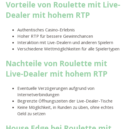
Vorteile von Roulette mit Live-
Dealer mit hohem RTP
Authentisches Casino-Erlebnis
Hoher RTP für bessere Gewinnchancen
Interaktion mit Live-Dealern und anderen Spielern
Verschiedene Wettmöglichkeiten für alle Spielertypen
Nachteile von Roulette mit
Live-Dealer mit hohem RTP
Eventuelle Verzögerungen aufgrund von
Internetverbindungen
Begrenzte Öffnungszeiten der Live-Dealer-Tische
Keine Möglichkeit, in Runden zu üben, ohne echtes
Geld zu setzen
House Edge bei Roulette mit