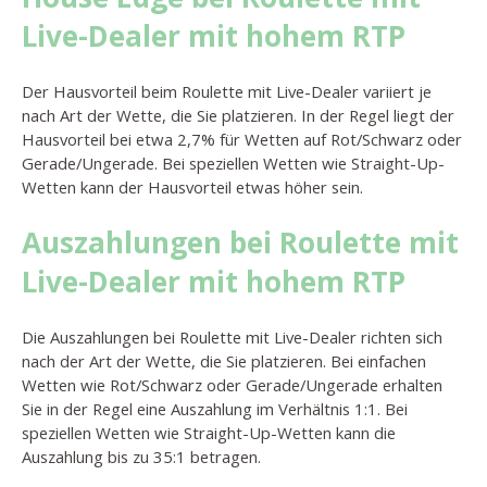
Live-Dealer mit hohem RTP
Der Hausvorteil beim Roulette mit Live-Dealer variiert je
nach Art der Wette, die Sie platzieren. In der Regel liegt der
Hausvorteil bei etwa 2,7% für Wetten auf Rot/Schwarz oder
Gerade/Ungerade. Bei speziellen Wetten wie Straight-Up-
Wetten kann der Hausvorteil etwas höher sein.
Auszahlungen bei Roulette mit
Live-Dealer mit hohem RTP
Die Auszahlungen bei Roulette mit Live-Dealer richten sich
nach der Art der Wette, die Sie platzieren. Bei einfachen
Wetten wie Rot/Schwarz oder Gerade/Ungerade erhalten
Sie in der Regel eine Auszahlung im Verhältnis 1:1. Bei
speziellen Wetten wie Straight-Up-Wetten kann die
Auszahlung bis zu 35:1 betragen.