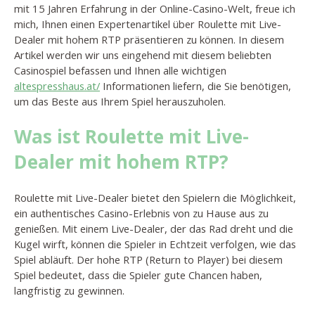
mit 15 Jahren Erfahrung in der Online-Casino-Welt, freue ich
mich, Ihnen einen Expertenartikel über Roulette mit Live-
Dealer mit hohem RTP präsentieren zu können. In diesem
Artikel werden wir uns eingehend mit diesem beliebten
Casinospiel befassen und Ihnen alle wichtigen
altespresshaus.at/
Informationen liefern, die Sie benötigen,
um das Beste aus Ihrem Spiel herauszuholen.
Was ist Roulette mit Live-
Dealer mit hohem RTP?
Roulette mit Live-Dealer bietet den Spielern die Möglichkeit,
ein authentisches Casino-Erlebnis von zu Hause aus zu
genießen. Mit einem Live-Dealer, der das Rad dreht und die
Kugel wirft, können die Spieler in Echtzeit verfolgen, wie das
Spiel abläuft. Der hohe RTP (Return to Player) bei diesem
Spiel bedeutet, dass die Spieler gute Chancen haben,
langfristig zu gewinnen.