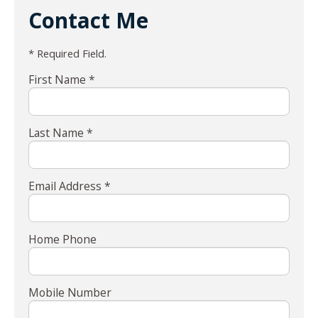
Contact Me
* Required Field.
First Name *
Last Name *
Email Address *
Home Phone
Mobile Number