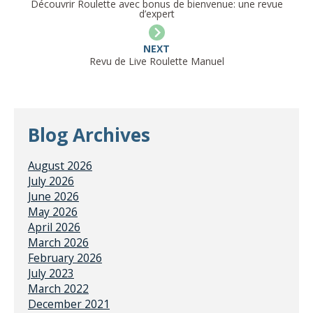
Découvrir Roulette avec bonus de bienvenue: une revue
d’expert
NEXT
Revu de Live Roulette Manuel
Blog Archives
August 2026
July 2026
June 2026
May 2026
April 2026
March 2026
February 2026
July 2023
March 2022
December 2021