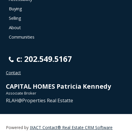
Buying
Selling
About
Communities
c: 202.549.5167
Contact
CAPITAL HOMES Patricia Kennedy
Associate Broker
RLAH@Properties Real Estatte
Powered by
IXACT Contact® Real Estate CRM Software