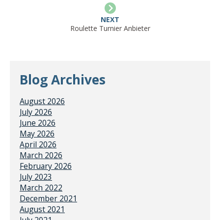
NEXT
Roulette Turnier Anbieter
Blog Archives
August 2026
July 2026
June 2026
May 2026
April 2026
March 2026
February 2026
July 2023
March 2022
December 2021
August 2021