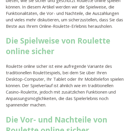
bieten, wie Sie sicher und geschützt Roulette online spielen
können. In diesem Artikel werden wir die Spielweise, die
Funktionalitäten, die Vor- und Nachteile, die Auszahlungen
und vieles mehr diskutieren, um sicherzustellen, dass Sie das
Beste aus Ihrem Online-Roulette-Erlebnis herausholen.
Die Spielweise von Roulette
online sicher
Roulette online sicher ist eine aufregende Variante des
traditionellen Roulettespiels, bei dem Sie über Ihren
Desktop-Computer, Ihr Tablet oder Ihr Mobiltelefon spielen
können. Der Spielverlauf ist ähnlich wie im traditionellen
Casino-Roulette, jedoch mit zusätzlichen Funktionen und
Anpassungsmöglichkeiten, die das Spielerlebnis noch
spannender machen.
Die Vor- und Nachteile von
Roulette online sicher