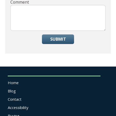
Comment
SUBMIT
Home
Blog
Contact
Accessibility
Buying