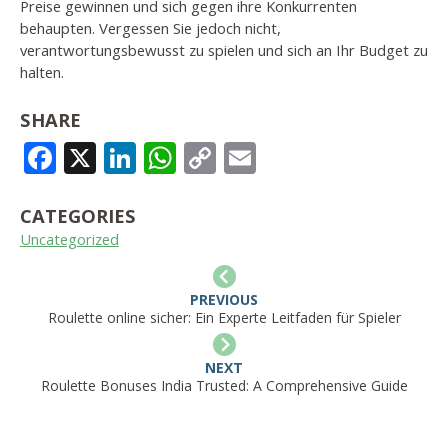
Preise gewinnen und sich gegen ihre Konkurrenten
behaupten. Vergessen Sie jedoch nicht,
verantwortungsbewusst zu spielen und sich an Ihr Budget zu
halten.
SHARE
FACEBOOK
X
LINKEDIN
WHATSAPP
COPY
EMAIL
LINK
CATEGORIES
Uncategorized
PREVIOUS
Roulette online sicher: Ein Experte Leitfaden für Spieler
NEXT
Roulette Bonuses India Trusted: A Comprehensive Guide