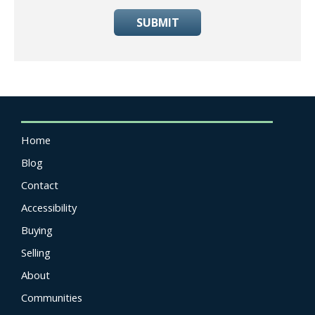
SUBMIT
Home
Blog
Contact
Accessibility
Buying
Selling
About
Communities