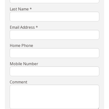
Last Name *
Email Address *
Home Phone
Mobile Number
Comment