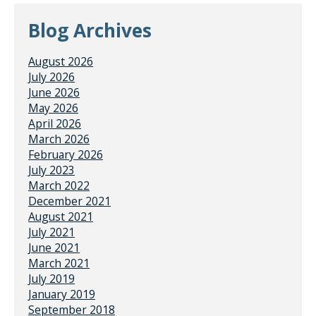
Blog Archives
August 2026
July 2026
June 2026
May 2026
April 2026
March 2026
February 2026
July 2023
March 2022
December 2021
August 2021
July 2021
June 2021
March 2021
July 2019
January 2019
September 2018