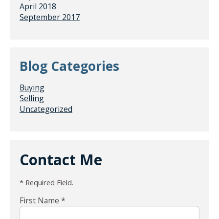
April 2018
September 2017
Blog Categories
Buying
Selling
Uncategorized
Contact Me
* Required Field.
First Name *