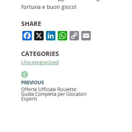
fortuna e buon gioco!
SHARE
FACEBOOK
X
LINKEDIN
WHATSAPP
COPY
EMAIL
LINK
CATEGORIES
Uncategorized
PREVIOUS
Offerte Ufficiale Roulette:
Guida Completa per Giocatori
Esperti