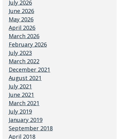
July 2026
June 2026
May 2026
April 2026
March 2026
February 2026
July 2023
March 2022
December 2021
August 2021
July 2021
June 2021
March 2021
July 2019
January 2019
September 2018
April 2018