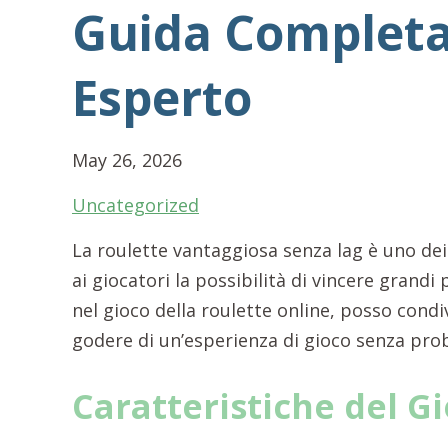
Guida Completa 
Esperto
May 26, 2026
Uncategorized
La roulette vantaggiosa senza lag è uno dei 
ai giocatori la possibilità di vincere grandi
nel gioco della roulette online, posso cond
godere di un’esperienza di gioco senza pro
Caratteristiche del G