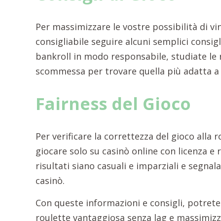
Per massimizzare le vostre possibilità di vi
consigliabile seguire alcuni semplici consigl
bankroll in modo responsabile, studiate le 
scommessa per trovare quella più adatta a 
Fairness del Gioco
Per verificare la correttezza del gioco alla 
giocare solo su casinò online con licenza e
risultati siano casuali e imparziali e segnala
casinò.
Con queste informazioni e consigli, potrete
roulette vantaggiosa senza lag e massimizza