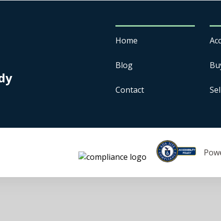
Home
Acc
Blog
Bu
dy
Contact
Sel
Pow