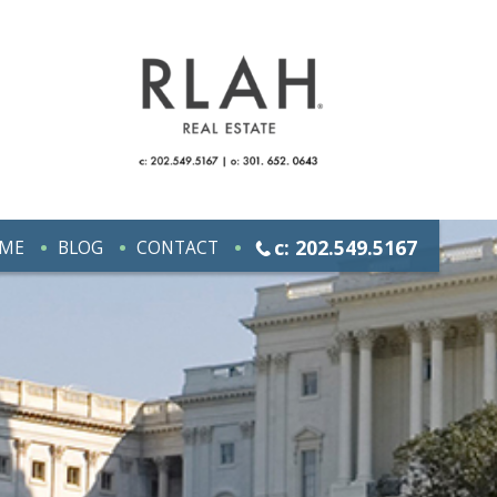
c: 202.549.5167
ME
BLOG
CONTACT