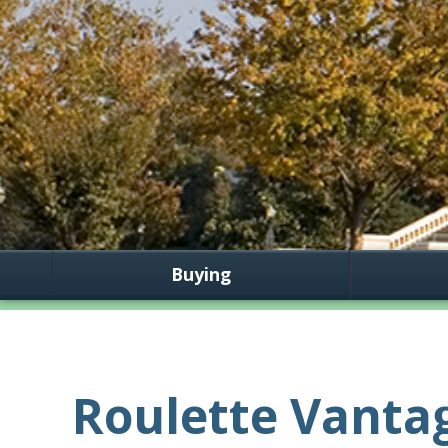
Buying
Roulette Vantag