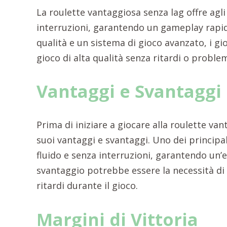
La roulette vantaggiosa senza lag offre agli
interruzioni, garantendo un gameplay rapid
qualità e un sistema di gioco avanzato, i g
gioco di alta qualità senza ritardi o problem
Vantaggi e Svantaggi
Prima di iniziare a giocare alla roulette va
suoi vantaggi e svantaggi. Uno dei principal
fluido e senza interruzioni, garantendo un’
svantaggio potrebbe essere la necessità di 
ritardi durante il gioco.
Margini di Vittoria