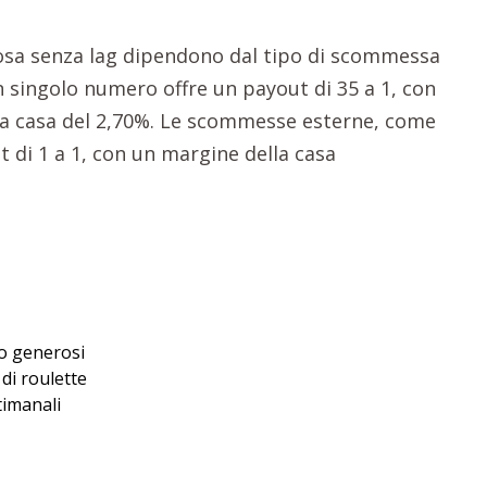
giosa senza lag dipendono dal tipo di scommessa
 singolo numero offre un payout di 35 a 1, con
a casa del 2,70%. Le scommesse esterne, come
t di 1 a 1, con un margine della casa
to generosi
 di roulette
timanali