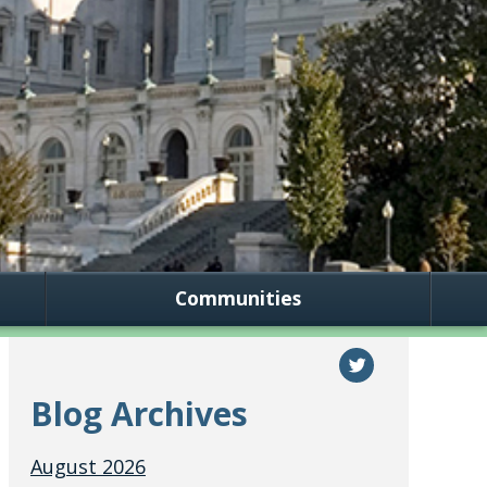
Communities
Blog Archives
August 2026