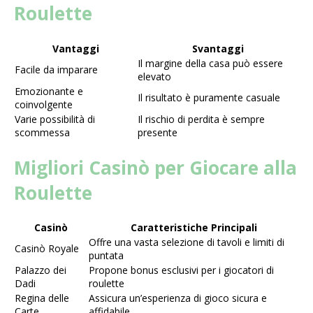
Roulette
Vantaggi
Svantaggi
Il margine della casa può essere
Facile da imparare
elevato
Emozionante e
Il risultato è puramente casuale
coinvolgente
Varie possibilità di
Il rischio di perdita è sempre
scommessa
presente
Migliori Casinò per Giocare alla
Roulette
Casinò
Caratteristiche Principali
Offre una vasta selezione di tavoli e limiti di
Casinò Royale
puntata
Palazzo dei
Propone bonus esclusivi per i giocatori di
Dadi
roulette
Regina delle
Assicura un’esperienza di gioco sicura e
Carte
affidabile