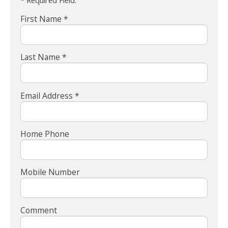
* Required Field.
First Name *
Last Name *
Email Address *
Home Phone
Mobile Number
Comment