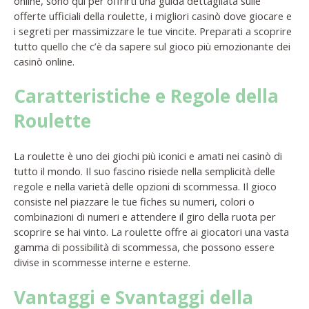
online, sono qui per offrirti una guida dettagliata sulle
offerte ufficiali della roulette, i migliori casinò dove giocare e
i segreti per massimizzare le tue vincite. Preparati a scoprire
tutto quello che c’è da sapere sul
gioco più emozionante dei
casinò online.
Caratteristiche e Regole della
Roulette
La roulette è uno dei giochi più iconici e amati nei casinò di
tutto il mondo. Il suo fascino risiede nella semplicità delle
regole e nella varietà delle opzioni di scommessa. Il gioco
consiste nel piazzare le tue fiches su numeri, colori o
combinazioni di numeri e attendere il giro della ruota per
scoprire se hai vinto. La roulette offre ai giocatori una vasta
gamma di possibilità di scommessa, che possono essere
divise in scommesse interne e esterne.
Vantaggi e Svantaggi della