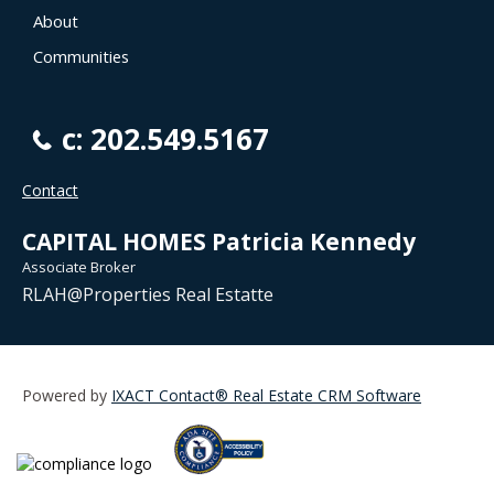
About
Communities
c: 202.549.5167
Contact
CAPITAL HOMES Patricia Kennedy
Associate Broker
RLAH@Properties Real Estatte
Powered by
IXACT Contact® Real Estate CRM Software