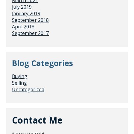
March 2021
July 2019
January 2019
September 2018
April 2018
September 2017
Blog Categories
Buying
Selling
Uncategorized
Contact Me