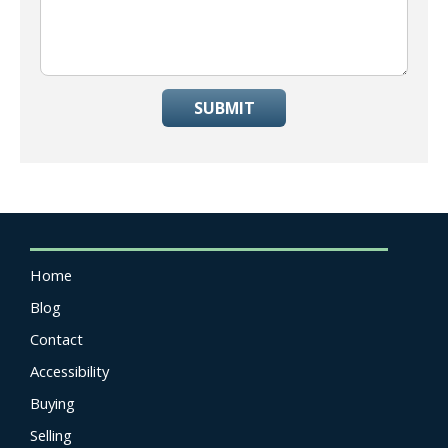
SUBMIT
Home
Blog
Contact
Accessibility
Buying
Selling