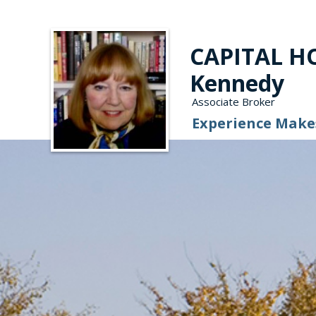
CAPITAL HO
Kennedy
Associate Broker
Experience Makes