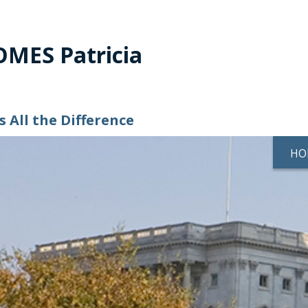
MES Patricia
 All the Difference
HO