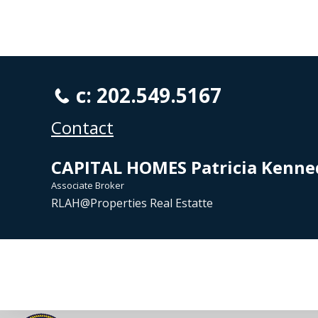
c: 202.549.5167
Contact
CAPITAL HOMES Patricia Kenne
Associate Broker
RLAH@Properties Real Estatte