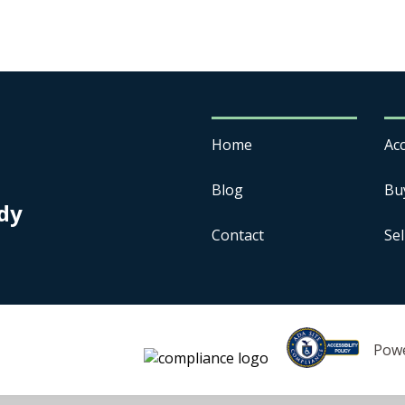
Home
Acc
Blog
Bu
dy
Contact
Sel
Pow