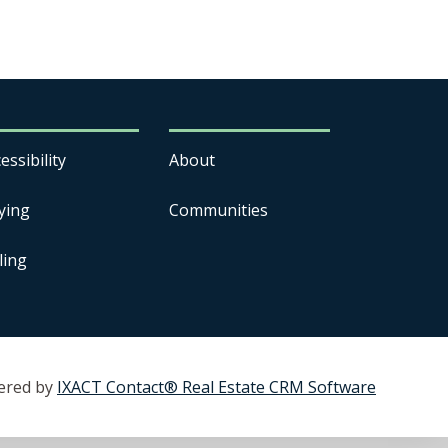
essibility
About
ying
Communities
ling
ered by
IXACT Contact® Real Estate CRM Software