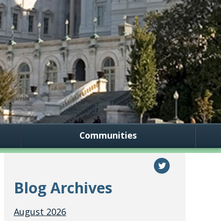
Communities
Blog Archives
August 2026