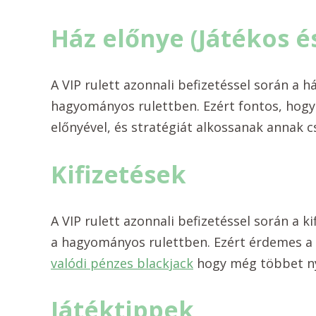
Ház előnye (Játékos é
A VIP rulett azonnali befizetéssel során a 
hagyományos rulettben. Ezért fontos, hogy 
előnyével, és stratégiát alkossanak annak 
Kifizetések
A VIP rulett azonnali befizetéssel során a 
a hagyományos rulettben. Ezért érdemes a 
valódi pénzes blackjack
hogy még többet n
Játéktippek