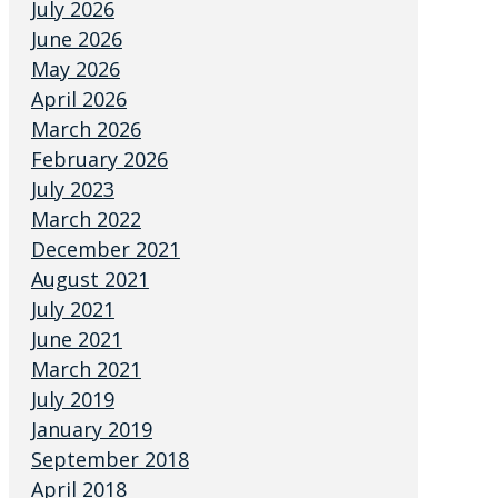
July 2026
June 2026
May 2026
April 2026
March 2026
February 2026
July 2023
March 2022
December 2021
August 2021
July 2021
June 2021
March 2021
July 2019
January 2019
September 2018
April 2018