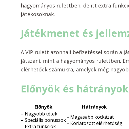
hagyományos rulettben, de itt extra funkci
játékosoknak.
Játékmenet és jellem
A VIP rulett azonnali befizetéssel során a
játszani, mint a hagyományos rulettben. Eme
elérhetőek számukra, amelyek még nagyobb
Előnyök és hátrányok
Előnyök
Hátrányok
– Nagyobb tétek
– Magasabb kockázat
– Speciális bónuszok
– Korlátozott elérhetőség
– Extra funkciók